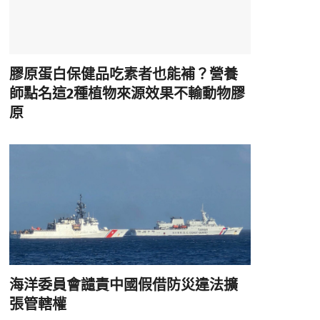
膠原蛋白保健品吃素者也能補？營養
師點名這2種植物來源效果不輸動物膠
原
海洋委員會譴責中國假借防災違法擴
張管轄權