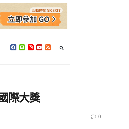
座國際大獎
0