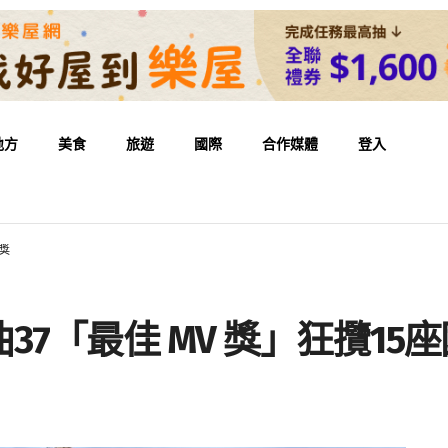
地方
美食
旅遊
國際
合作媒體
登入
獎
7「最佳 MV 獎」狂攬15