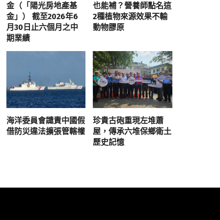
金（「陽光房地產基
也能補？營養師點名這
金」） 截至2026年6
2種植物來源效果不輸
月30日止六個月之中
動物膠原
期業績
海洋委員會譴責中國假
珍貴古砲重現左堆蕭
借防災違法擴張管轄權
屋，傳承六堆保鄉衛土
歷史記憶