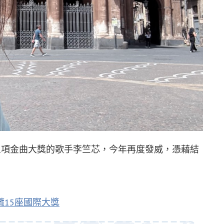
掃三項金曲大獎的歌手李竺芯，今年再度發威，憑藉結
攬15座國際大獎