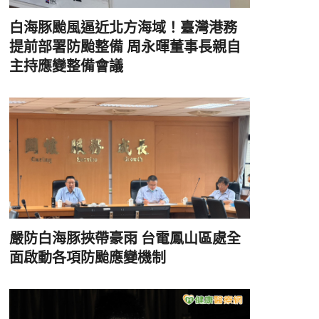
白海豚颱風逼近北方海域！臺灣港務
提前部署防颱整備 周永暉董事長親自
主持應變整備會議
嚴防白海豚挾帶豪雨 台電鳳山區處全
面啟動各項防颱應變機制