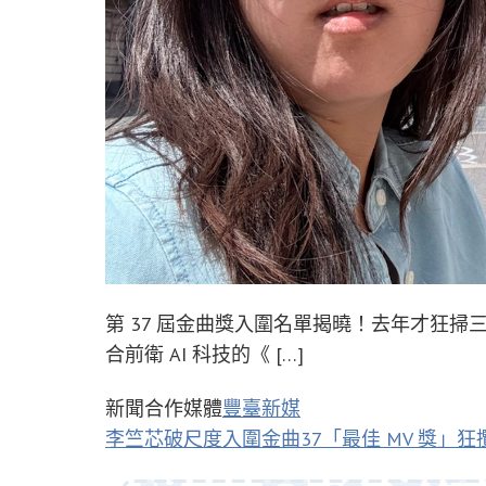
第 37 屆金曲獎入圍名單揭曉！去年才狂
合前衛 AI 科技的《 […]
新聞合作媒體
豐臺新媒
李竺芯破尺度入圍金曲37「最佳 MV 獎」狂