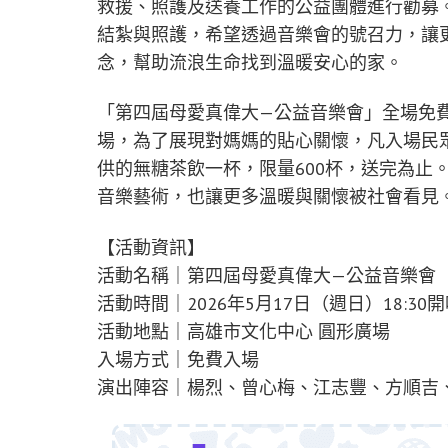
救援、照護及送養工作的公益團體進行勸募
結紮與照護，希望透過音樂會的號召力，讓
念，幫助流浪生命找到溫暖安心的家。
「第四屆母愛真偉大—公益音樂會」全場免
場，為了展現對媽媽的貼心關懷，凡入場民
供的無糖茶飲一杯，限量600杯，送完為止
音樂藝術，也讓更多溫暖與關懷被社會看見
【活動資訊】
活動名稱｜第四屆母愛真偉大—公益音樂會
活動時間｜2026年5月17日（週日）18:30開
活動地點｜高雄市文化中心 圓形廣場
入場方式｜免費入場
演出陣容｜楊烈、曾心梅、江志豐、方順吉、彭