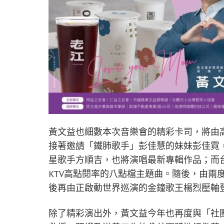
黃文益也細數本次音樂會的精彩卡司，將由高
接著邀請「鐵肺歌手」彭佳慧的妹妹彭佳霓
星歌手方順吉，也將演唱最新專輯作品；而
KTV高點閱率的八點檔主題曲。隨後，由兩
後再由正啟動世界巡演的金鐘歌王楊烈壓軸
除了精彩演出外，黃文益今年也再度與「社