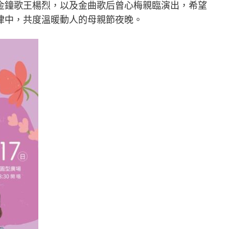
金鐘歌王楊烈，以及金曲歌后曾心梅親臨演出，希望
律中，共度溫暖動人的母親節夜晚。