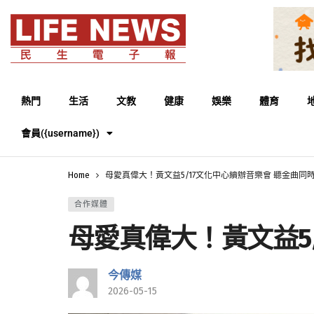
熱門
生活
文教
健康
娛樂
體育
會員({username})
Home
母愛真偉大！黃文益5/17文化中心續辦音樂會 聽金曲同
合作媒體
母愛真偉大！黃文益5
今傳媒
2026-05-15