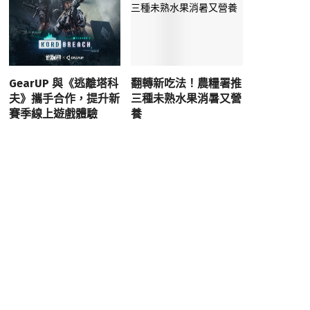
GearUP 與《逃離塔科
翻轉新吃法！農糧署推
夫》攜手合作，提升新
三種未熟水果消暑又營
賽季線上遊戲體驗
養