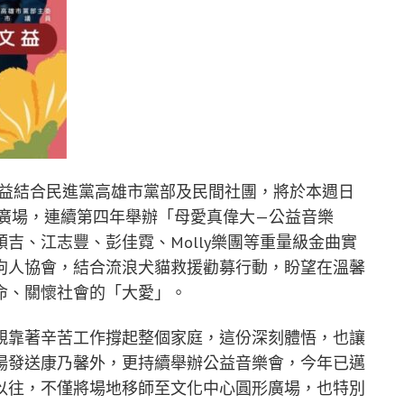
文益結合民進黨高雄市黨部及民間社團，將於本週日
形廣場，連續第四年舉辦「母愛真偉大—公益音樂
吉、江志豐、彭佳霓、Molly樂團等重量級金曲實
狗人協會，結合流浪犬貓救援勸募行動，盼望在溫馨
命、關懷社會的「大愛」。
親靠著辛苦工作撐起整個家庭，這份深刻體悟，也讓
場發送康乃馨外，更持續舉辦公益音樂會，今年已邁
以往，不僅將場地移師至文化中心圓形廣場，也特別