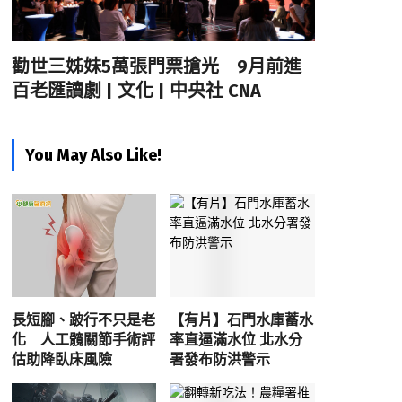
勸世三姊妹5萬張門票搶光 9月前進
百老匯讀劇 | 文化 | 中央社 CNA
You May Also Like!
長短腳、跛行不只是老
【有片】石門水庫蓄水
化 人工髖關節手術評
率直逼滿水位 北水分
估助降臥床風險
署發布防洪警示