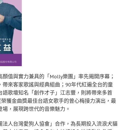
顏值與實力兼具的「Molly樂團」率先揭開序幕；
，帶來客家歌謠與經典組曲；90年代紅遍全台的童
台語歌壇知名「創作才子」江志豐，則將帶來多首
度榮獲金曲獎最佳台語女歌手的曾心梅接力演出，最
登場，展現跨世代的音樂魅力。
團法人台灣愛狗人協會」合作，為長期投入流浪犬貓