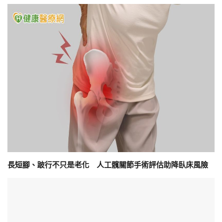
長短腳、跛行不只是老化 人工髖關節手術評估助降臥床風險