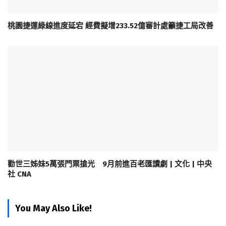
桃園捷運綠線進度延宕 經費擬增233.52億審計處籲捷工局改善
勸世三姊妹5萬張門票搶光 9月前進百老匯讀劇 | 文化 | 中央
社 CNA
You May Also Like!