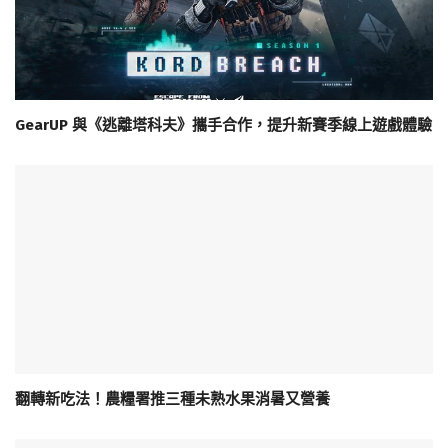
GearUP 與《逃離塔科夫》攜手合作，提升新賽季線上遊戲體驗
翻轉新吃法！農糧署推三種未熟水果消暑又營養