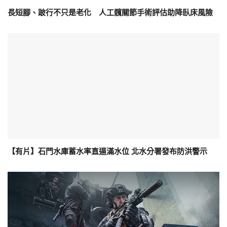
長短腳、跛行不只是老化 人工髖關節手術評估助降臥床風險
【有片】石門水庫蓄水率直逼滿水位 北水分署發布防洪警示