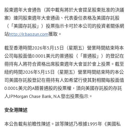
股東週年大會通告（其中載有將於大會提呈股東批准的決議
案）連同股東週年大會通函、代表委任表格及美國存託股
（「美國存託股」）投票指示卡可於本公司的投資者關係網
站
http://ir.baozun.com
獲取。
截至香港時間2026年5月15日（星期五）營業時間結束時本
公司每股面值0.0001美元的普通股（「普通股」）的登記在
冊持有人將符合資格出席股東週年大會並於會上投票。截至
紐約時間2026年5月15日（星期五）營業時間結束時的本公
司美國存託股登記在冊持有人如希望行使其對相關每股面值
0.0001美元的A類普通股的投票權，須向美國存託股的存託
人JPMorgan Chase Bank, N.A.發出投票指示。
安全港陳述
本公告載有前瞻性陳述。該等陳述乃根據1995年《美國私