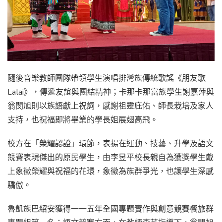
隨後音樂教師團隊帶領學生演唱排灣族傳統歌謠《朋友歌
Lalai》，傳遞友誼與團結精神；卡那卡那富族學生謝嘉萍與
翁閔旭則以族語獻上祝詞，感謝祖靈庇佑、師長栽培及家人
支持，也祝福即將畢業的學長姐展翅高飛。
校方在「榮耀認證」環節，表揚在運動、技藝、升學及語文
競賽表現傑出的原民學生，由李昱平校長親自為獲獎學生戴
上象徵榮耀與祝福的花環，象徵為族群爭光，也讓學生深感
驕傲。
魯凱族巴紹安獲得一一五年全國專題實作與創意競賽餐旅群