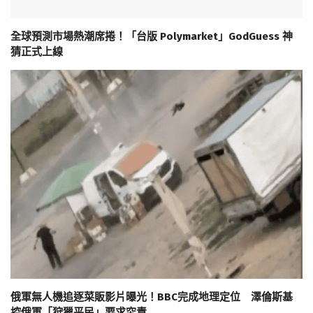
全球預測市場熱潮席捲！「台版 Polymarket」GodGuess 神
猜正式上線
俄軍無人機追逐菜販影片曝光！BBC完成地理定位 澤倫斯基
控俄軍「狩獵平民」要求究責