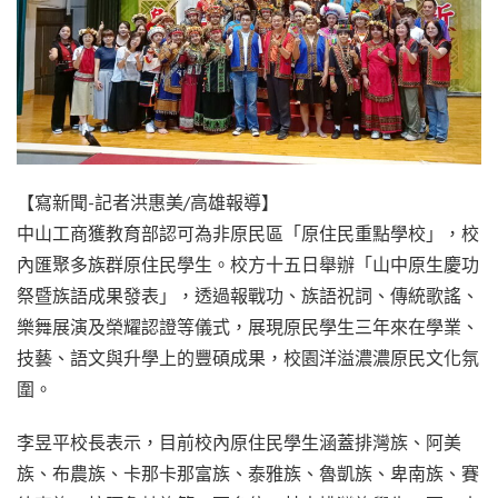
【寫新聞-記者洪惠美/高雄報導】
中山工商獲教育部認可為非原民區「原住民重點學校」，校
內匯聚多族群原住民學生。校方十五日舉辦「山中原生慶功
祭暨族語成果發表」，透過報戰功、族語祝詞、傳統歌謠、
樂舞展演及榮耀認證等儀式，展現原民學生三年來在學業、
技藝、語文與升學上的豐碩成果，校園洋溢濃濃原民文化氛
圍。
李昱平校長表示，目前校內原住民學生涵蓋排灣族、阿美
族、布農族、卡那卡那富族、泰雅族、魯凱族、卑南族、賽