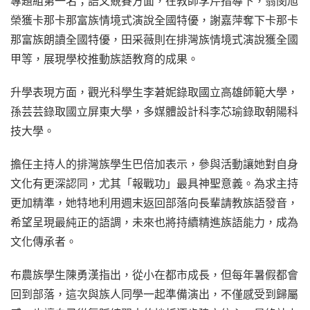
專題組第一名；語文競賽方面，在教師李芹指導下，翁閔旭
榮獲卡那卡那富族情境式演說全國特優，謝嘉萍奪下卡那卡
那富族朗讀全國特優，田采薇則在排灣族情境式演說獲全國
甲等，展現學校推動族語教育的成果。
升學表現方面，觀光科學生李莙妮錄取國立高雄師範大學，
孫芸芸錄取國立屏東大學，多媒體設計科李芯瑜錄取朝陽科
技大學。
擔任主持人的排灣族學生巴倍加表示，參與活動讓她對自身
文化有更深認同，尤其「報戰功」最具神聖意義。為求主持
更加精準，她特地利用週末返回部落向長輩請教族語發音，
希望呈現最純正的語調，未來也將持續精進族語能力，成為
文化傳承者。
布農族學生陳勇漢指出，從小在都市成長，但每年暑假都會
回到部落，這次與族人同學一起準備演出，不僅感受到歸屬