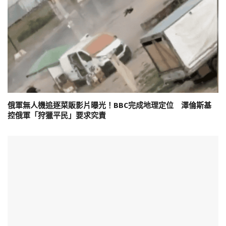
俄軍無人機追逐菜販影片曝光！BBC完成地理定位 澤倫斯基
控俄軍「狩獵平民」要求究責