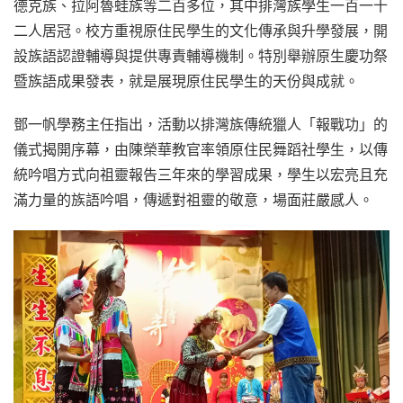
德克族、拉阿魯蛙族等二百多位，其中排灣族學生一百一十
二人居冠。校方重視原住民學生的文化傳承與升學發展，開
設族語認證輔導與提供專責輔導機制。特別舉辦原生慶功祭
暨族語成果發表，就是展現原住民學生的天份與成就。
鄧一帆學務主任指出，活動以排灣族傳統獵人「報戰功」的
儀式揭開序幕，由陳榮華教官率領原住民舞蹈社學生，以傳
統吟唱方式向祖靈報告三年來的學習成果，學生以宏亮且充
滿力量的族語吟唱，傳遞對祖靈的敬意，場面莊嚴感人。