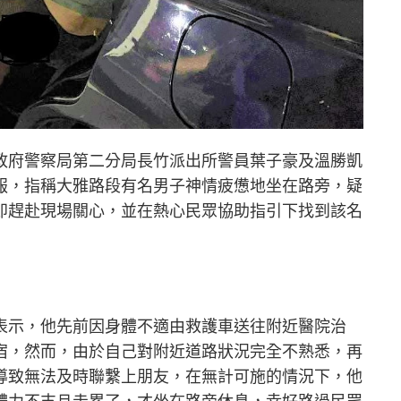
政府警察局第二分局長竹派出所警員葉子豪及溫勝凱
報，指稱大雅路段有名男子神情疲憊地坐在路旁，疑
即趕赴現場關心，並在熱心民眾協助指引下找到該名
表示，他先前因身體不適由救護車送往附近醫院治
宿，然而，由於自己對附近道路狀況完全不熟悉，再
導致無法及時聯繫上朋友，在無計可施的情況下，他