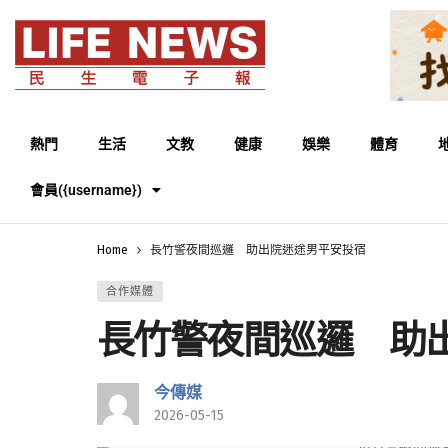
熱門
生活
文教
健康
娛樂
體育
會員({username})
Home
長竹警夜間巡邏 助出院迷途男平安投宿
合作媒體
長竹警夜間巡邏 助
今傳媒
2026-05-15