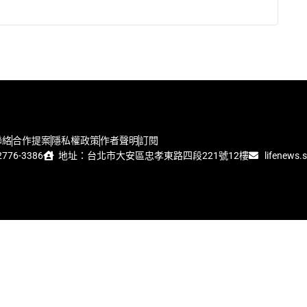
聯絡
合作提案
隱私權政策
作者聲明
訂閱
776-3386
地址：台北市大安區忠孝東路四段221號12樓
lifenews.