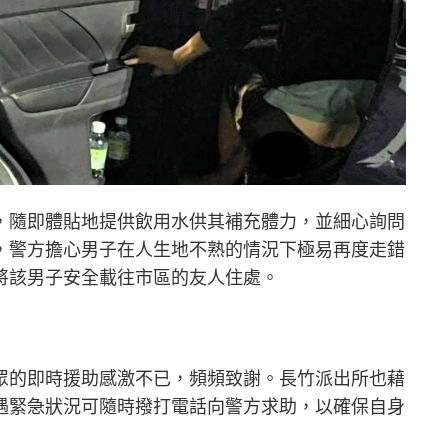
，隨即體貼地提供飲用水供其補充體力，並細心詢問
，警方擔心男子在人生地不熟的情況下極易再度走錯
將該男子安全載往市區的友人住處。
眾的即時援助感激不已，頻頻致謝。長竹派出所也藉
遇緊急狀況可隨時撥打電話向警方求助，以確保自身