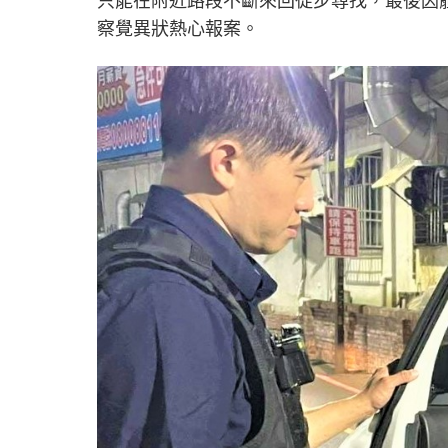
只能在附近路段不斷來回徒步尋找，最後因
察覺異狀熱心報案。