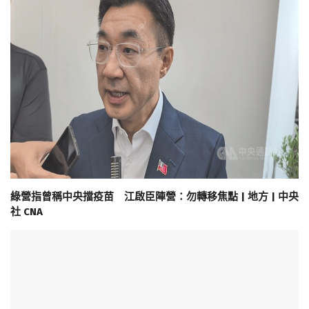
綠營指曾稱中央擋疫苗 江啟臣陣營：勿轉移焦點 | 地方 | 中央
社 CNA