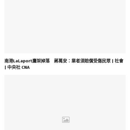
南港LaLaport鷹架掉落 蔣萬安：業者須賠償受傷民眾 | 社會
| 中央社 CNA