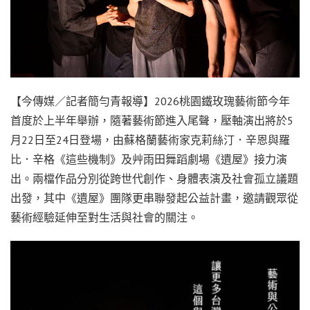
【今傳媒／記者簡勻青報導】2026桃園鐵玫瑰藝術節今年
首度於上半年舉辦，隨著藝術節進入尾聲，壓軸演出將於5
月22日至24日登場，由蘇格蘭藝術家克莉絲汀．辛恩與羅
比．辛格《這些機制》及艸雨田舞蹈劇場《遺屋》接力演
出。兩檔作品分別從跨世代創作、身體表演及社會孤立議題
出發，其中《遺屋》團隊更串聯發起公益計畫，邀請觀眾從
藝術經驗延伸至對生活與社會的關注。