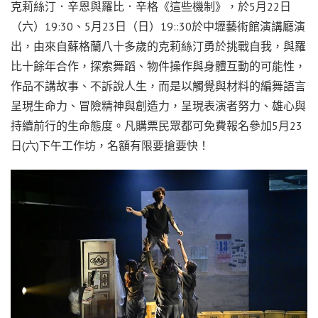
克莉絲汀．辛恩與羅比．辛格《這些機制》，於5月22日
（六）19:30、5月23日（日）19::30於中壢藝術館演講廳演
出，由來自蘇格蘭八十多歲的克莉絲汀勇於挑戰自我，與羅
比十餘年合作，探索舞蹈、物件操作與身體互動的可能性，
作品不講故事、不訴說人生，而是以觸覺與材料的編舞語言
呈現生命力、冒險精神與創造力，呈現表演者努力、雄心與
持續前行的生命態度。凡購票民眾都可免費報名參加5月23
日(六)下午工作坊，名額有限要搶要快！