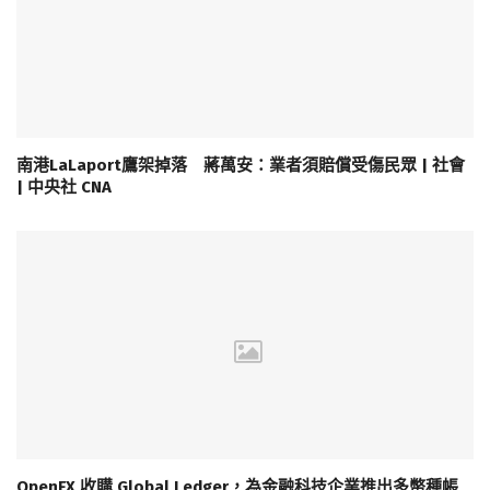
南港LaLaport鷹架掉落 蔣萬安：業者須賠償受傷民眾 | 社會
| 中央社 CNA
OpenFX 收購 Global Ledger，為金融科技企業推出多幣種帳