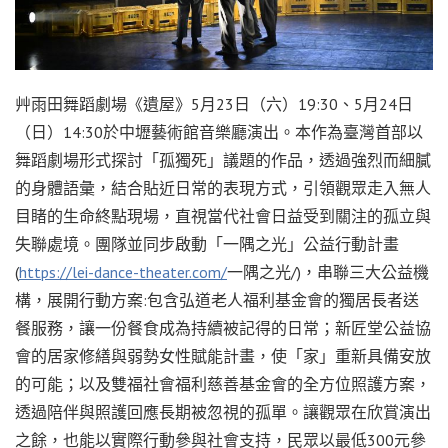
艸雨田舞蹈劇場《遺屋》5月23日（六）19:30、5月24日
（日）14:30於中壢藝術館音樂廳演出。本作為臺灣首部以
舞蹈劇場形式探討「孤獨死」議題的作品，透過強烈而細膩
的身體語彙，結合貼近日常的表現方式，引領觀眾走入無人
目睹的生命終點現場，直視當代社會日益受到關注的孤立與
失聯處境。團隊並同步啟動「一隅之光」公益行動計畫
(
https://lei-dance-theater.com/
一隅之光/)，串聯三大公益機
構，展開行動方案:包含弘道老人福利基金會的獨居長者送
餐服務，讓一份餐食成為持續被記得的日常；新匠堂公益協
會的居家修繕與弱勢女性賦能計畫，使「家」重新具備安放
的可能；以及雙福社會福利慈善基金會的全方位照護方案，
透過陪伴與照護回應長期被忽視的孤單。讓觀眾在欣賞演出
之餘，也能以實際行動參與社會支持，民眾以最低300元參