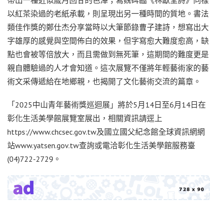
以紅茶染過的老紙承載，則呈現出另一種時間的質地。書法
類佳作獎的鄭仕杰分享當時以大筆節錄曹子建詩，想寫出大
字雄厚的感覺與空間佈白的效果，但字寫愈大難度愈高，缺
點也會被等倍放大，而且需做到無死筆，這期間的難度更是
親自體驗過的人才會知道。這次展覽不僅將年輕藝術家的藝
術文采傳遞給在地鄉親，也揭開了文化藝術交流的篇章。
「2025中山青年藝術獎巡迴展」將於5月14日至6月14日在
彰化生活美學館展覽室展出，相關資訊請逕上
https://www.chcsec.gov.tw及國立國父紀念館全球資訊網網
站www.yatsen.gov.tw查詢或電洽彰化生活美學館服務臺
(04)722-2729。