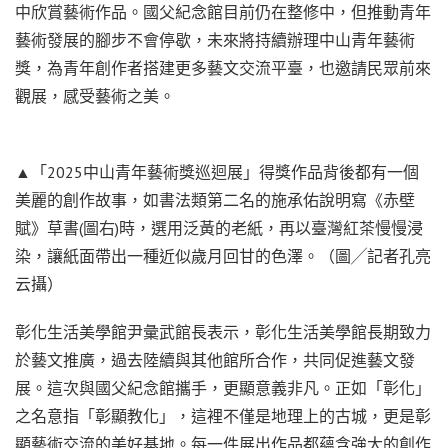
中欣賞藝術作品。國父紀念館目前仍在整修中，但推動青年
藝術發展的腳步不會停歇，未來將持續辦理中山青年藝術
獎，為青年創作者搭建更多藝文交流平臺，也邀請民眾前來
觀展，感受藝術之美。
▲「2025中山青年藝術獎巡迴展」得獎作品背後都有一個
美麗的創作故事，如書法類第二名的施承佑說明寫《赤壁
賦》草書(圖右)時，選用泛黃的老紙，再以臺灣紅茶慢慢浸
染，讓紙面帶出一種近似歲月回甘的色澤。（圖╱記者孔亮
云攝）
彰化生活美學館尹彙武館長表示，彰化生活美學館長期致力
於藝文推廣，過去陸續與其他館所合作，共同促進藝文發
展。這次與國父紀念館攜手，更顯意義非凡。正如「彰化」
之名意指「彰顯教化」，這裡不僅是地理上的古城，更是彰
顯藝術交流的美好基地。每一件展出作品都蘊含強大的創作