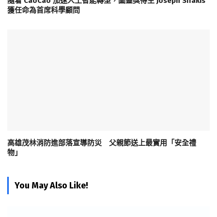
隨着 CaoCao 加速人工智能轉型，圖靈獎得主 Joseph Sifakis
獲任命為首席科學顧問
高雄茂林消防進部落宣導防災 父親節送上最實用「安全禮
物」
You May Also Like!