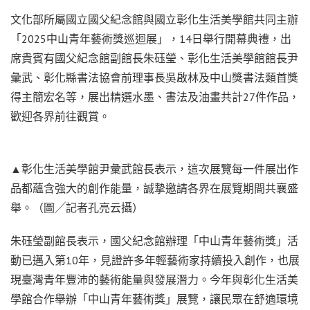
文化部所屬國立國父紀念館與國立彰化生活美學館共同主辦
「2025中山青年藝術獎巡迴展」，14日舉行開幕典禮，出
席貴賓有國父紀念館副館長朱砡瑩、彰化生活美學館館長尹
彙武、彰化縣書法協會前理事長吳啟林及中山獎書法類首獎
得主簡宏名等，展出精選水墨、書法及油畫共計27件作品，
歡迎各界前往觀賞。
▲彰化生活美學館尹彙武館長表示，這次展覽每一件展出作
品都蘊含強大的創作能量，誠摯邀請各界在展覽期間共襄盛
舉。（圖╱記者孔亮云攝）
朱砡瑩副館長表示，國父紀念館辦理「中山青年藝術獎」活
動已邁入第10年，見證許多年輕藝術家持續投入創作，也展
現臺灣青年豐沛的藝術能量與發展潛力。今年與彰化生活美
學館合作舉辦「中山青年藝術獎」展覽，讓民眾在舒適環境