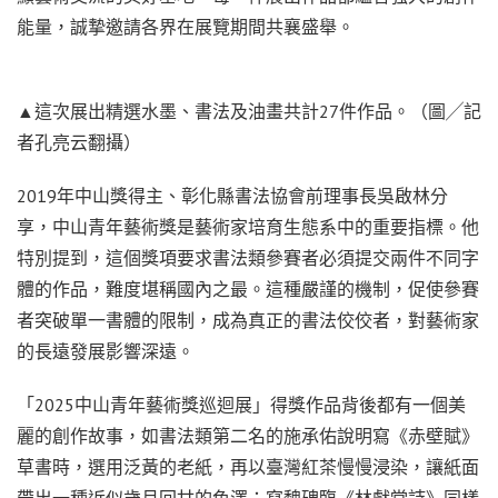
能量，誠摯邀請各界在展覽期間共襄盛舉。
▲這次展出精選水墨、書法及油畫共計27件作品。（圖╱記
者孔亮云翻攝）
2019年中山獎得主、彰化縣書法協會前理事長吳啟林分
享，中山青年藝術獎是藝術家培育生態系中的重要指標。他
特別提到，這個獎項要求書法類參賽者必須提交兩件不同字
體的作品，難度堪稱國內之最。這種嚴謹的機制，促使參賽
者突破單一書體的限制，成為真正的書法佼佼者，對藝術家
的長遠發展影響深遠。
「2025中山青年藝術獎巡迴展」得獎作品背後都有一個美
麗的創作故事，如書法類第二名的施承佑說明寫《赤壁賦》
草書時，選用泛黃的老紙，再以臺灣紅茶慢慢浸染，讓紙面
帶出一種近似歲月回甘的色澤；寫魏碑臨《林獻堂詩》同樣