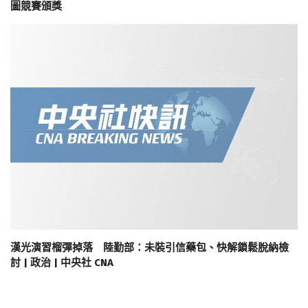
圖競賽頒獎
漢光演習榴彈掉落 陸勤部：未裝引信藥包、快解鎖鬆脫納檢
討 | 政治 | 中央社 CNA