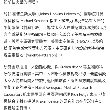
如前往火星的行程。
約翰·霍普金斯大學（Johns Hopkins University）醫學院耳鼻
喉科教授 Michael Schubert 指出，微重力環境會影響人體的
平衡系統（前庭系統），導致太空人在重返重力環境時出現
方向感錯亂與平衡問題。這項研究整合了美國海軍醫療體
系、美國空軍研究實驗室、美國太空總署（NASA）以及約
翰·霍普金斯大學等多方資源，主要研究基地設於萊特-帕特
森空軍基地（Wright-Patterson）。
研究團隊運用「人體離心機」與 Kraken device 等互補的科
研設備進行實驗。其中，人體離心機被視為地球上最能模擬
太空人從長時間太空旅行返回地球後，所經歷方向感錯亂及
平衡問題的設備。Naval Aerospace Medical Research
Laboratory 航太醫學研究設備專案經理 Rich Folga 表示，這
種結合了離心機與 Kraken device 的研究能力在全球僅有少
數實驗室具備。