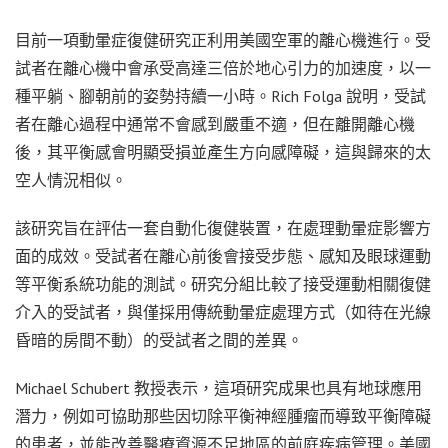
目前一項動暈症復健研究正利用美國空軍的離心機進行。受
試者在離心機中會承受高達三倍於地心引力的加速度，以一
種平躺、腳朝前的姿勢持續一小時。Rich Folga 說明，受試
者在離心過程中通常不會感到嚴重不適，但在離開離心機
後，其平衡感會明顯受損並產生方向感障礙，這與歸來的太
空人情況相似。
該研究旨在評估一套自動化復健裝置，在處理動暈症影響方
面的成效。受試者在離心前後會接受步態、感知及眼球運動
等平衡系統功能的測試。研究分組比較了接受運動相關復健
介入的受試者，與僅採用傳統動暈症處理方式（如待在光線
昏暗的房間不動）的受試者之間的差異。
Michael Schubert 教授表示，這項研究成果也具有地球應用
潛力，例如可協助那些因切除平衡神經腫瘤而導致平衡障礙
的患者，並能改善醫療資源不足地區的前庭疾病管理。美國