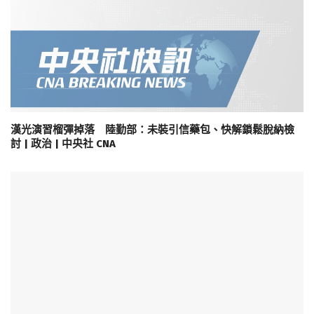
漢光演習榴彈掉落 陸勤部：未裝引信藥包、快解鎖鬆脫納檢
討 | 政治 | 中央社 CNA