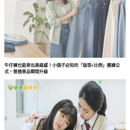
牛仔褲也能穿出高級感！小個子必知的「版型×比例」選褲公
式，普通單品瞬間升級