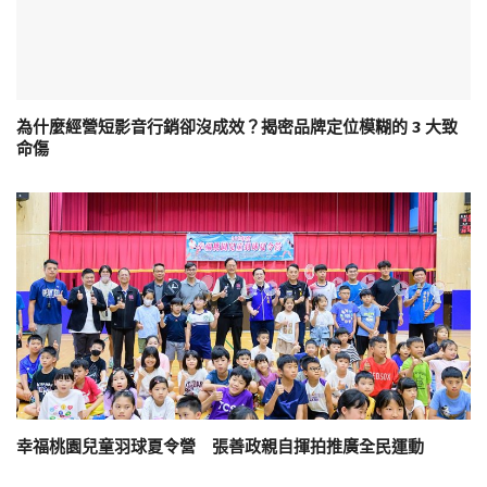
為什麼經營短影音行銷卻沒成效？揭密品牌定位模糊的 3 大致
命傷
幸福桃園兒童羽球夏令營 張善政親自揮拍推廣全民運動