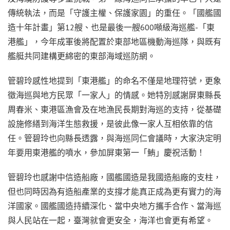
傳統執法，而是「守護主權、保護家園」的重任。「國艦國
造十年計畫」第12艘、也是最後一艘600噸級海巡艦-「東
港艦」，今年成軍後將配置於東部地區機動海巡隊，與既有
艦艇共同建構更綿密的東部海域巡防網。
管碧玲感性地提到「東港艦」的命名不僅是地理符號，更象
徵海巡與地方民眾「一家人」的情感。她特別感謝屏東縣長
周春米、東港區漁會及在地漁民長期對海巡的支持，從基礎
設施修繕到海洋生態救援，是彼此像一家人互相依靠的信
任。管碧玲也向縣長透露，與海巡同仁會議時，大家決定明
年要用東港艦的噴水，參加屏東第一「鮪」慶祝活動！
管碧玲也感謝中信造船廠，國艦國造是我國造船廠的支柱，
但也同時因為有造船產業的支撐才能真正成為更有實力的海
洋國家。國艦國造持續深化、當中央地方攜手合作、當海巡
與人民站在一起，臺灣就會更安全，海洋也會更有希望。