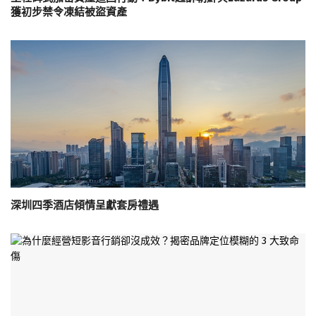
獲初步禁令凍結被盜資產
深圳四季酒店傾情呈獻套房禮遇