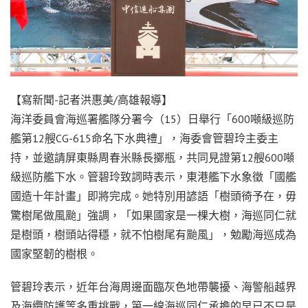
【寫新聞-記者洪惠美/高雄報導】
海洋委員會海巡署艦隊分署今（15）日舉行「600噸級巡防
艦第12艘CG-615命名下水典禮」，海委會管碧玲主委主
持，並邀請屏東縣周春米縣長擲瓶，共同見證第12艘600噸
級巡防艦下水。管碧玲致詞時表示，東港艦下水象徵「國艦
國造十年計畫」即將完成。她特別用諺語「樹頭徛予在，毋
驚樹尾做風颱」強調，「如果國家是一棵大樹，海巡同仁就
是樹頭，樹頭站得穩，就不怕樹尾有颱風」，勉勵海巡成為
國家堅韌的樹根。
管碧玲表示，近年台海周邊面臨灰色地帶襲擾、海警船越界
及海纜防護等多重挑戰，第一線海巡同仁承擔的早已不只是