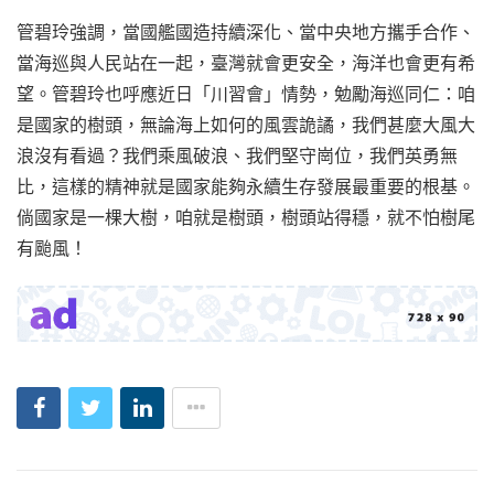
管碧玲強調，當國艦國造持續深化、當中央地方攜手合作、
當海巡與人民站在一起，臺灣就會更安全，海洋也會更有希
望。管碧玲也呼應近日「川習會」情勢，勉勵海巡同仁：咱
是國家的樹頭，無論海上如何的風雲詭譎，我們甚麼大風大
浪沒有看過？我們乘風破浪、我們堅守崗位，我們英勇無
比，這樣的精神就是國家能夠永續生存發展最重要的根基。
倘國家是一棵大樹，咱就是樹頭，樹頭站得穩，就不怕樹尾
有颱風！