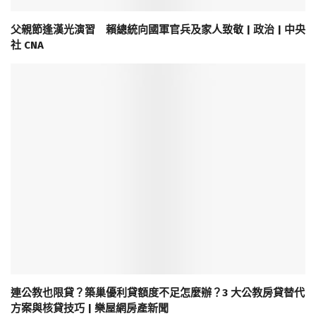
父親節逢漢光演習 賴總統向國軍官兵及家人致敬 | 政治 | 中央
社 CNA
連公教也限貸？築巢優利貸額度不足怎麼辦？3 大公教房貸替代
方案與核貸技巧 | 樂屋網房產新聞