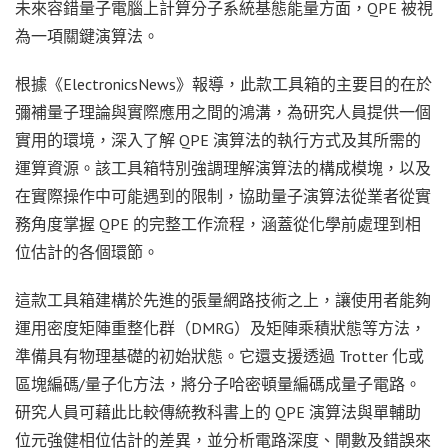
未來容錯量子電腦上計算分子系統基態能量方面，QPE 被視
為一項關鍵演算法。
根據《ElectronicsNews》報導，此款工具箱的主要目的在於
彌補量子理論與實際應用之間的鴻溝，為研究人員提供一個
實用的環境，深入了解 QPE 演算法的執行方式及其所需的
運算資源。該工具箱特別強調理解演算法的構成模塊，以及
在實際操作中可能遇到的限制，協助量子演算法從業者從實
務角度掌握 QPE 的完整工作流程，涵蓋從化學前處理到相
位估計的各個環節。
這款工具箱建構於先進的張量網路技術之上，讓使用者能夠
運用密度矩陣重整化群（DMRG）及矩陣乘積狀態等方法，
準備具有物理基礎的初始狀態。它還支援透過 Trotter 化或
區塊編碼/量子化方法，將分子哈密頓量編碼成量子電路。
研究人員可藉此比較傳統教科書上的 QPE 演算法與單輔助
位元強健相位估計的差異，並分析電路深度、閘數及錯誤來