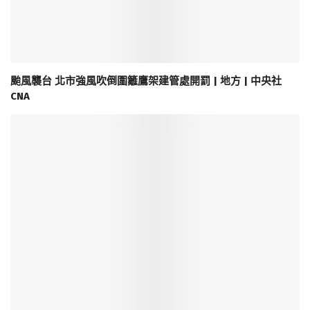
颱風襲台 北市強風吹倒圍籬鷹架建管處開罰 | 地方 | 中央社
CNA