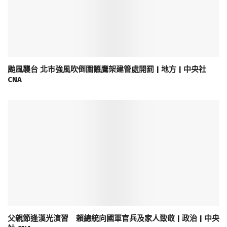
颱風襲台 北市強風吹倒圍籬鷹架建管處開罰 | 地方 | 中央社
CNA
父親節逢漢光演習 賴總統向國軍官兵及家人致敬 | 政治 | 中央