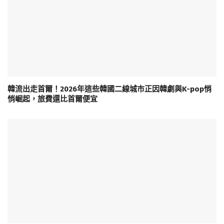
韓流出走首爾！2026年這些韓國二線城市正因韓劇與K-pop悄
悄崛起，旅費還比首爾便宜