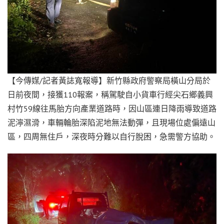
【今傳媒/記者黃誌寬報導】新竹縣政府警察局橫山分局於
日前夜間，接獲110報案，稱駕駛自小貨車行經尖石鄉義興
村竹59線往馬胎方向產業道路時，因山區連日降雨導致道路
泥濘濕滑，車輛輪胎深陷泥地無法動彈，且現場位處偏遠山
區，四周無住戶，深夜時分難以自行脫困，急需警方協助。