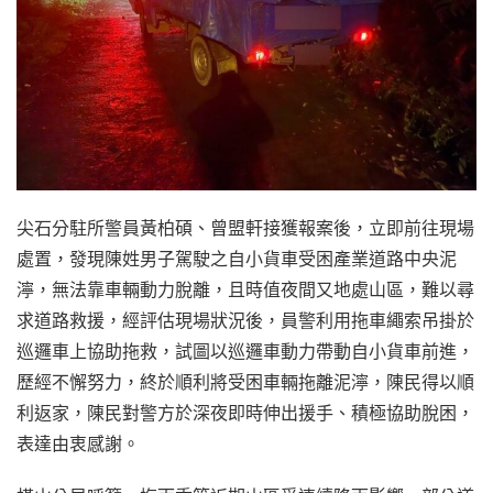
尖石分駐所警員黃柏碩、曾盟軒接獲報案後，立即前往現場
處置，發現陳姓男子駕駛之自小貨車受困產業道路中央泥
濘，無法靠車輛動力脫離，且時值夜間又地處山區，難以尋
求道路救援，經評估現場狀況後，員警利用拖車繩索吊掛於
巡邏車上協助拖救，試圖以巡邏車動力帶動自小貨車前進，
歷經不懈努力，終於順利將受困車輛拖離泥濘，陳民得以順
利返家，陳民對警方於深夜即時伸出援手、積極協助脫困，
表達由衷感謝。