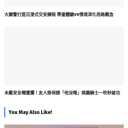
大園警打造沉浸式交安課程 學童體驗VR情境深化用路觀念
未戴安全帽遭攔！友人掛保證「他沒喝」桃園騎士一吹秒破功
You May Also Like!