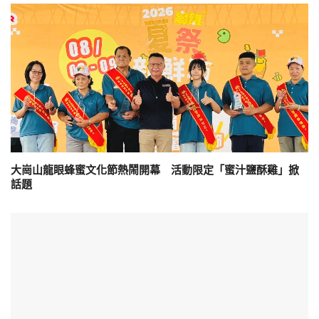
大崗山龍眼蜂蜜文化節熱鬧開幕 活動限定「蜜汁鹽酥雞」掀
話題