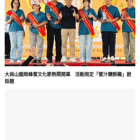
大崗山龍眼蜂蜜文化節熱鬧開幕 活動限定「蜜汁鹽酥雞」掀
話題