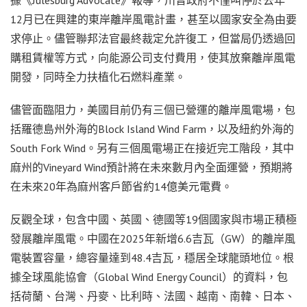
12月已在興建的東岸離岸風電計畫，甚至以國家安全為由要
求停止。儘管聯邦法官最終裁定允許復工，但當局仍透過回
購租賃權等方式，向能源公司支付費用，使其放棄離岸風電
開發，同時全力扶植化石燃料產業。
儘管面臨阻力，美國目前仍有三個已營運的離岸風電場，包
括羅德島州外海的Block Island Wind Farm，以及紐約外海的
South Fork Wind。另有三個風電場正在接近完工階段，其中
麻州的Vineyard Wind預計將在未來數月內全面運營，預期將
在未來20年為麻州客戶節省約14億美元電費。
反觀全球，包含中國、英國、德國等19個國家與市場正積極
發展離岸風電。中國在2025年新增6.6吉瓦（GW）的離岸風
電裝置容量，總容量達到48.4吉瓦，穩居全球龍頭地位。根
據全球風能協會（Global Wind Energy Council）的資料，包
括荷蘭、台灣、丹麥、比利時、法國、越南、南韓、日本、