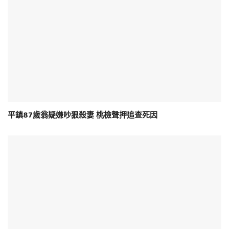
平鎮87歲翁疑嫌吵狠殺妻 桃檢聲押追查死因