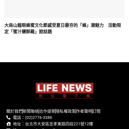
大崗山龍眼蜂蜜文化節感受夏日最夯的「蜂」潮魅力 活動限
定「蜜汁鹽酥雞」掀話題
關於我們
新聞聯絡
合作提案
隱私權政策
作者聲明
訂閱
電話：(02)2776-3386
地址：台北市大安區忠孝東路四段221號12樓