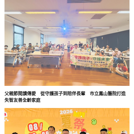
父親節閱讀傳愛 從守護孩子到陪伴長輩 市立鳳山醫院打造
失智友善全齡家庭