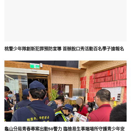
桃警少年隊創新犯罪預防宣導 首辦脫口秀活動百名學子搶報名
龜山分局青春專案出動50警力 臨檢易生事端場所守護青少年安