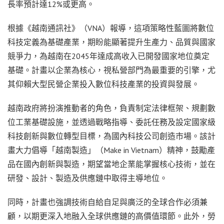
長率預計達12%或更高。
根據《越南通訊社》（VNA）報導，這項策略性藍圖將數位
科技定義為基礎產業，期盼能顯著提升生產力、品質與國家
競爭力，為越南在2045年達成高收入已開發國家地位奠定
基礎。計畫以企業為核心，視私營部門為最重要的引擎，尤
其仰賴大型民營企業投入數位科技產業的投資與發展。
越南政府將扮演推動者的角色，負責制定法律框架、規劃數
位工業基礎設施，並透過戰略指導、委託任務及設定國家級
科技創新與數位轉型目標，為國內科技公司創造市場。該計
畫大力倡導「越南製造」（Make in Vietnam）精神，鼓勵產
品在國內創新與製造，期望當地企業能掌握核心技術，並在
研發、設計、製造及供應鏈中取得主導地位。
同時，計畫也強調技術自給自足與廣泛的全球合作必須兼
顧，以期更深入地融入全球供應鏈的高價值環節。此外，勞