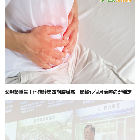
父親節重生！他確診第四期胰臟癌 歷經16個月治療病況穩定