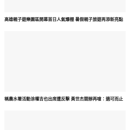
高雄親子遊樂園區開幕首日人氣爆棚 暑假親子旅遊再添新亮點
稱農水署活動涂權吉也出席遭反擊 黃世杰競辦再嗆：適可而止