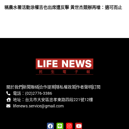
稱農水署活動涂權吉也出席遭反擊 黃世杰競辦再嗆：適可而止
關於我們
新聞聯絡
合作提案
隱私權政策
作者聲明
訂閱
電話：(02)2776-3386
地址：台北市大安區忠孝東路四段221號12樓
lifenews.service@gmail.com