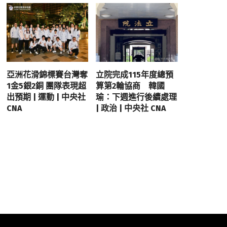
亞洲花滑錦標賽台灣奪
立院完成115年度總預
1金5銀2銅 團隊表現超
算第2輪協商 韓國
出預期 | 運動 | 中央社
瑜：下週進行後續處理
CNA
| 政治 | 中央社 CNA