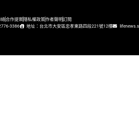
聯絡
合作提案
隱私權政策
作者聲明
訂閱
776-3386
地址：台北市大安區忠孝東路四段221號12樓
lifenews.