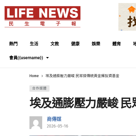
熱門
生活
文教
健康
娛樂
體育
會員({username})
Home
埃及通膨壓力嚴峻 民眾捨傳統黃金擁投資基金
合作媒體
埃及通膨壓力嚴峻 民
商傳媒
2026-05-16