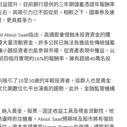
日益提升。目前銀行提供的三年期儲蓄憑證年報酬率
6%左右，其吸引力已不如從前。相較之下，國庫券及連
間，更具競爭力。
行長Ahmed Aboul Saad指出，高通膨會侵蝕未投資資金的購
要大量流動資金，許多公民已無法負擔這些傳統儲蓄
讓小額投資者也能參與市場，從資產表現中獲益。以
6年前四個月實現約16%的報酬率，擁有超過40萬名投
吸引了20至30歲的年輕投資者，這群人也是黃金
文化朝數位化平台演進的趨勢。此外，金融監管機構
散資產，納入黃金、股票、固定收益工具及現金流動性。他
時抓住機會。Aboul Saad預期埃及股市將有強勁
。資本市場專家Hanan Ramsis也強調，通膨和資