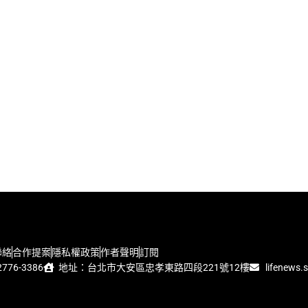
聯絡
合作提案
隱私權政策
作者聲明
訂閱
776-3386
地址：台北市大安區忠孝東路四段221號12樓
lifenews.