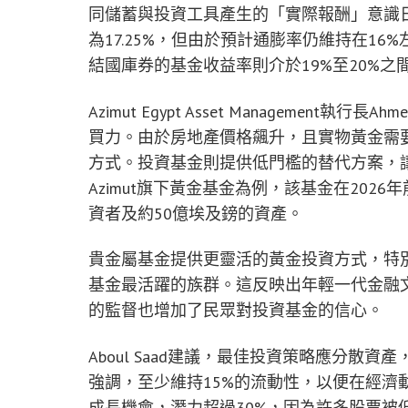
同儲蓄與投資工具產生的「實際報酬」意識
為17.25%，但由於預計通膨率仍維持在1
結國庫券的基金收益率則介於19%至20%之
Azimut Egypt Asset Management執
買力。由於房地產價格飆升，且實物黃金需
方式。投資基金則提供低門檻的替代方案，
Azimut旗下黃金基金為例，該基金在202
資者及約50億埃及鎊的資產。
貴金屬基金提供更靈活的黃金投資方式，特別
基金最活躍的族群。這反映出年輕一代金融
的監督也增加了民眾對投資基金的信心。
Aboul Saad建議，最佳投資策略應分
強調，至少維持15%的流動性，以便在經濟動盪
成長機會，潛力超過30%，因為許多股票被低估