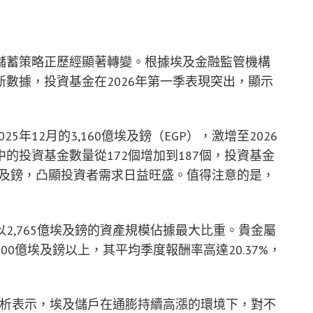
儲蓄策略正歷經顯著轉變。根據埃及金融監管機構
ty, FRA）的最新數據，投資基金在2026年第一季表現突出，顯示
5年12月的3,160億埃及鎊（EGP），激增至2026
中的投資基金數量從172個增加到187個，投資基金
億埃及鎊，凸顯投資者需求日益旺盛。值得注意的是，
2,765億埃及鎊的資產規模佔據最大比重。貴金屬
0億埃及鎊以上，其平均季度報酬率高達20.37%，
Metwally分析表示，埃及儲戶在通膨持續高漲的環境下，對不