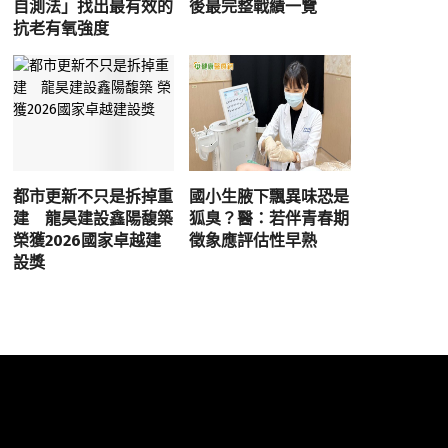
自測法」找出最有效的
後最完整戰績一覽
抗老有氧強度
都市更新不只是拆掉重
國小生腋下飄異味恐是
建 龍昊建設鑫陽馥築
狐臭？醫：若伴青春期
榮獲2026國家卓越建
徵象應評估性早熟
設獎