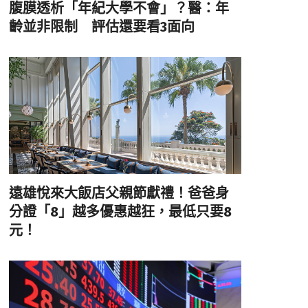
腹膜透析「年紀大學不會」？醫：年
齡並非限制 評估還要看3面向
遠雄悅來大飯店父親節獻禮！爸爸身
分證「8」越多優惠越狂，最低只要8
元！