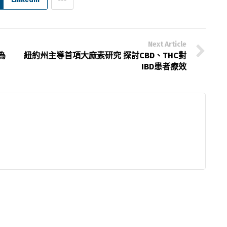
Next Article
為
紐約州主導首項大麻素研究 探討CBD、THC對
IBD患者療效