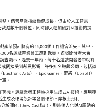
調整，儘管產業持續穩健成長，但由於人工智慧
紛裁減數千個職位，同時卻大幅加碼對AI技術的投
遊戲產業預計將有約45,000個工作機會流失。其中，
16,000名遊戲產業員工遭到裁員。遊戲開發者大會
ce）的最新產業調查顯示，過去一年內，每十名遊戲開發者中就有
接或間接受到裁員影響。許多知名遊戲公司，包括微
tronic Arts）、Epic Games、育碧（Ubisoft）
員計畫。
商機。遊戲業者正積極採用生成式AI技術，應用範
話生成及環境設計等各個環節。摩根士丹利
網際網路分析師Matthew Cost指出，即時個人化與AI驅動的