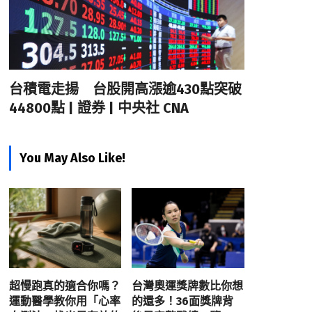
台積電走揚 台股開高漲逾430點突破
44800點 | 證券 | 中央社 CNA
You May Also Like!
超慢跑真的適合你嗎？
台灣奧運獎牌數比你想
運動醫學教你用「心率
的還多！36面獎牌背