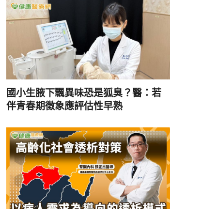
國小生腋下飄異味恐是狐臭？醫：若
伴青春期徵象應評估性早熟