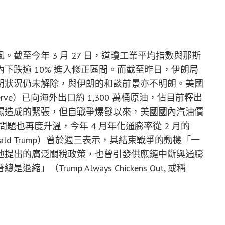
截至今年 3 月 27 日，道瓊工業平均指數與那斯
下跌逾 10% 進入修正區間。而截至昨日，伊朗局
閉狀況仍未解除，與伊朗的和談前景亦不明朗。美國
um Reserve）已向海外出口約 1,300 萬桶原油，佔目前釋出
場造成的緊張，但自戰爭爆發以來，美國國內汽油價
膨問題也再度升溫，今年 4 月年化通膨率從 2 月的
onald Trump）曾於週三表示，其結束戰爭的動機「一
他提出的廣泛關稅政策，也曾引發供應鏈中斷與通膨
Trump Always Chickens Out, 或稱