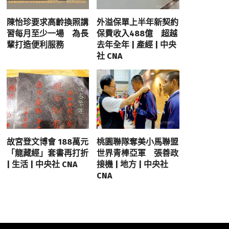
陳怡珍要求高齡換照講
外溢保單上半年新契約
習每月至少一場 為長
保費收入488億 超越
輩打造便利服務
去年全年 | 產經 | 中央
社 CNA
故宮登文博會 188萬元
桃園聯隊奪美小馬聯盟
「龍藏經」套書再打折
世界青棒亞軍 張善政
| 生活 | 中央社 CNA
接機 | 地方 | 中央社
CNA