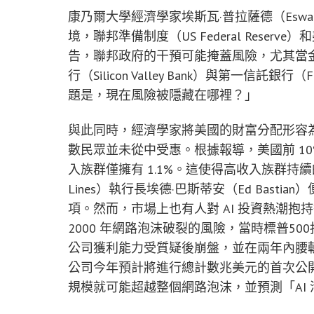
康乃爾大學經濟學家埃斯瓦·普拉薩德（Eswa
境，聯邦準備制度（US Federal Rese
告，聯邦政府的干預可能掩蓋風險，尤其當金融
行（Silicon Valley Bank）與第一信託銀
題是，現在風險被隱藏在哪裡？」
與此同時，經濟學家將美國的財富分配形容為
數民眾並未從中受惠。根據報導，美國前 10% 
入族群僅擁有 1.1%。這使得高收入族群持續的
Lines）執行長埃德·巴斯蒂安（Ed Bas
項。然而，市場上也有人對 AI 投資熱潮抱
2000 年網路泡沫破裂的風險，當時標普500指數
公司獲利能力受質疑後崩盤，並在兩年內腰斬。由於 Ope
公司今年預計將進行總計數兆美元的首次公開募
規模就可能超越整個網路泡沫，並預測「AI