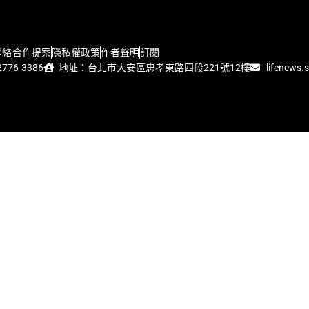
聯絡
合作提案
隱私權政策
作者聲明
訂閱
776-3386
地址：台北市大安區忠孝東路四段221號12樓
lifenews.