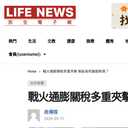
熱門
生活
文教
健康
娛樂
體育
會員({username})
Home
戰火通膨關稅多重夾擊 美股為何屢創新高？
合作媒體
戰火通膨關稅多重夾擊
商傳媒
2026-05-17