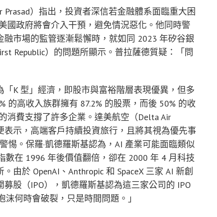
r Prasad）指出，投資者深信若金融體系面臨重大困
rve）和美國政府將會介入干預，避免情況惡化。他同時警
市場的監管逐漸鬆懈時，就如同 2023 年矽谷銀
行（First Republic）的問題所顯示。普拉薩德質疑：「問
「K 型」經濟，即股市與富裕階層表現優異，但多
的高收入族群擁有 87.2% 的股票，而後 50% 的收
消費支撐了許多企業。達美航空（Delta Air
tian）便表示，高端客戶持續投資旅行，且將其視為優先事
持警惕。保羅·凱德羅斯基認為，AI 產業可能面臨類似
在 1996 年後價值翻倍，卻在 2000 年 4 月科技
nAI、Anthropic 和 SpaceX 三家 AI 新創
股（IPO），凱德羅斯基認為這三家公司的 IPO
 泡沫何時會破裂，只是時間問題。」