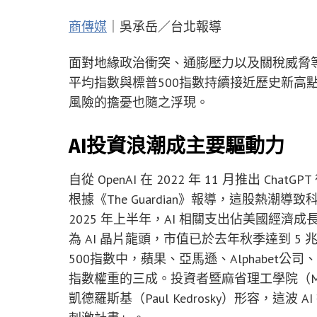
商傳媒
｜吳承岳／台北報導
面對地緣政治衝突、通膨壓力以及關稅威脅
平均指數與標普500指數持續接近歷史新高
風險的擔憂也隨之浮現。
AI投資浪潮成主要驅動力
自從 OpenAI 在 2022 年 11 月推出 
根據《The Guardian》報導，這股熱潮
2025 年上半年，AI 相關支出佔美國經濟成
為 AI 晶片龍頭，市值已於去年秋季達到 5 
500指數中，蘋果、亞馬遜、Alphabet
指數權重的三成。投資者暨麻省理工學院（MIT）Instit
凱德羅斯基（Paul Kedrosky）形容，