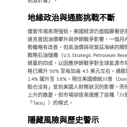
刺激計畫」。
地緣政治與通膨挑戰不斷
儘管市場表現強勁，美國經濟仍面臨顯著逆風。
達克曾因油價攀升與伊朗戰爭影響，一個月內
勢雖略有改善，但高油價與荷莫茲海峽的關
戰略石油儲備（U.S. Strategic Petrole
總量的四成，以因應伊朗戰爭對全球能源市
格已飆升 50% 至每加侖 4.5 美元左右。通
2.4% 躍升至 3.8%。現任美國總統川普（D
點也沒有」受到美國人財務狀況的影響。而
上升的擔憂，但市場卻逐漸適應了這種「川普總是退縮」（
「Taco」）的模式。
隱藏風險與歷史警示