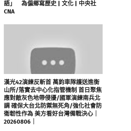
語」 為偏鄉寫歷史 | 文化 | 中央社
CNA
漢光42演練反斬首 萬鈞車隊護送進衡
山所/落實去中心化指管機制 首日聚焦
應對敵灰色地帶侵擾/國軍演練南兵北
調 確保大台北防禦無死角/強化社會防
衛韌性作為 美方看好台灣備戰決心｜
20260806｜