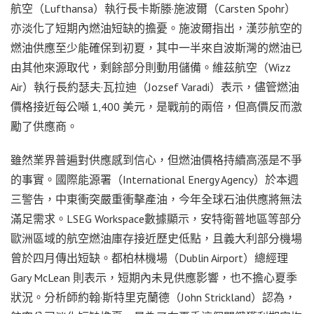
航空（Lufthansa）執行長卡斯滕·施波爾（Carsten Spohr）
亦淡化了短期內燃油短缺的擔憂。施波爾指出，漢莎航空的
燃油供應至少能確保到初夏，其中一半來自波斯灣的燃油已
由其他來源取代，剩餘部分則動用儲備。維茲航空（Wizz
Air）執行長約瑟夫·瓦拉迪（Jozsef Varadi）表示，儘管燃油
價格接近每公噸 1,400 美元，是戰前的兩倍，但高價反而激
勵了供應商。
雖然業界普遍對供應感到信心，但燃油價格持續高漲是不爭
的事實。國際能源署（International Energy Agency）於本週
三警告，中東衝突嚴重衝擊產油，今年全球石油供應將無法
滿足需求。LSEG Workspace數據顯示，安特衛普地區等部分
歐洲區域的航空燃油庫存接近歷史低點，且義大利部分機場
曾於四月傳出短缺。都柏林機場（Dublin Airport）總經理
Gary McLean 則表示，短期內未見供應影響，也不擔心夏季
狀況。分析師約翰·斯特里克蘭德（John Strickland）認為，