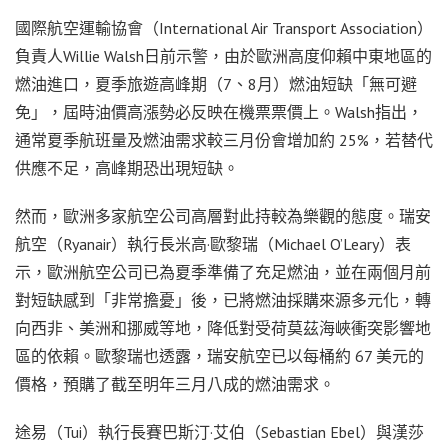
國際航空運輸協會（International Air Transport Association）
負責人Willie Walsh日前示警，由於歐洲高度仰賴中東地區的
燃油進口，夏季旅遊高峰期（7、8月）燃油短缺「無可避
免」，屆時油價高漲勢必反映在機票票價上。Walsh指出，
通常夏季航班量及燃油需求較三月份會增加約 25%，若替代
供應不足，高峰期恐出現短缺。
然而，歐洲多家航空公司高層對此持較為樂觀的態度。瑞安
航空（Ryanair）執行長米高·歐黎瑞（Michael O’Leary）表
示，歐洲航空公司已為夏季準備了充足燃油，並在兩個月前
對短缺感到「非常擔憂」後，已將燃油採購來源多元化，轉
向西非、美洲和挪威等地，降低對受荷莫茲海峽衝突影響地
區的依賴。歐黎瑞也透露，瑞安航空已以每桶約 67 美元的
價格，預購了截至明年三月八成的燃油需求。
途易（Tui）執行長賽巴斯汀·艾伯（Sebastian Ebel）與漢莎