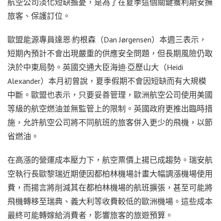
航空公司淡化短缺擔憂，是為了在夏季這個關鍵獲利期安撫
旅客、保護訂位。
歐盟能源專員達恩·約根森（Dan Jørgensen）本週三表示，
短期內預計不會出現嚴重的供應安全問題，但長期風險仍取
決於中東局勢。英國交通大臣海迪·亞歷山大（Heidi
Alexander）本月初曾說，夏季假期不會因短缺而有大規模
中斷。歐盟也表示，只要妥善管理，歐洲航空公司使用美國
等級的航空燃油並無監管上的限制。英國政府更推出臨時措
施，允許航空公司將不同航班的旅客併入更少的飛機，以節
省燃油。
在高漲的營運成本壓力下，航空票價上揚已成趨勢。瑞安航
空執行長歐黎瑞近期便因都柏林機場計畫大幅調漲機場使用
費，而揚言將削減其在都柏林機場的航班擴張，甚至可能將
飛機轉移至瑞典、義大利等收費較低的歐洲機場。這些成本
最終可能轉嫁給消費者，影響旅客的旅遊預算。