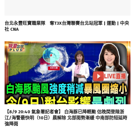
台北永豐旺寶職業隊 奪T3X台灣聯賽台北站冠軍 | 運動 | 中央
社 CNA
【8/9 20:40 氣象署記者會】 白海豚已降輕颱 估晚間登陸浙
江/海警最快明（10日）晨解除 北部雨勢漸緩 中南部防短延時
強降雨