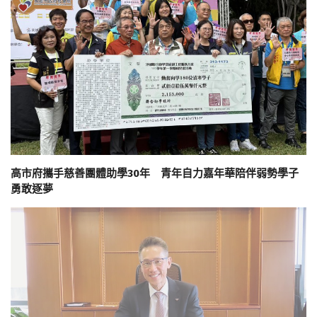
高市府攜手慈善團體助學30年 青年自力嘉年華陪伴弱勢學子
勇敢逐夢