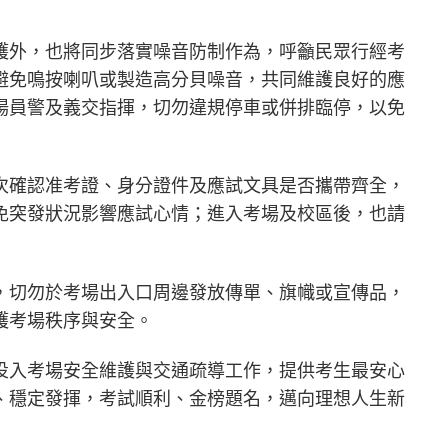
護外，也將同步落實噪音防制作為，呼籲民眾行經考
避免鳴按喇叭或製造高分貝噪音，共同維護良好的應
場員警及義交指揮，切勿違規停車或併排臨停，以免
次確認准考證、身分證件及應試文具是否攜帶齊全，
免突發狀況影響應試心情；進入考場及校區後，也請
，切勿於考場出入口周邊發放傳單、旗幟或宣傳品，
護考場秩序與安全。
投入考場安全維護與交通疏導工作，提供考生最安心
、穩定發揮，考試順利、金榜題名，邁向理想人生新