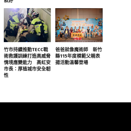
就好
竹市持續推動TECC戰
爸爸就像魔術師 新竹
術救護訓練打造高威脅
縣115年度模範父親表
情境應變能力 高虹安
揚活動溫馨登場
市長：厚植城市安全韌
性