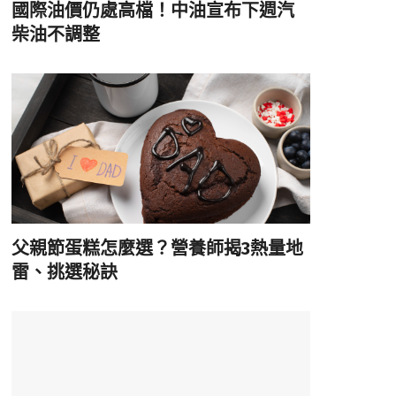
國際油價仍處高檔！中油宣布下週汽
柴油不調整
父親節蛋糕怎麼選？營養師揭3熱量地
雷、挑選秘訣