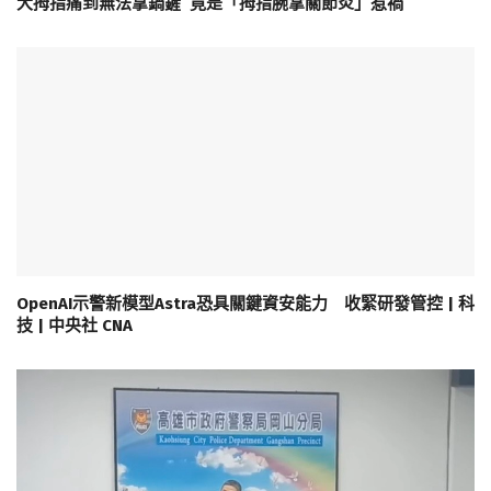
大拇指痛到無法拿鍋鏟 竟是「拇指腕掌關節炎」惹禍
OpenAI示警新模型Astra恐具關鍵資安能力 收緊研發管控 | 科
技 | 中央社 CNA