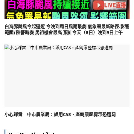
白海豚颱風今起逼近 今晚到周日風雨最劇 氣象署最新路徑.影響
範圍/陸警時機 馬祖機會最高 預計今天（8日）晚到9日上午
小心踩雷 中市農業局：誤用CAS、產銷履歷標示恐遭罰