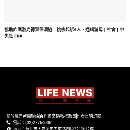
協助詐團游光德棄保潛逃 桃檢起訴6人、通緝游母 | 社會 | 中
央社 CNA
關於我們
新聞聯絡
合作提案
隱私權政策
作者聲明
訂閱
電話：(02)2776-3386
地址：台北市大安區忠孝東路四段221號12樓