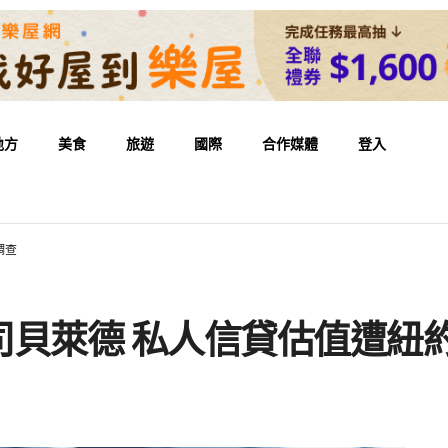
地方
美食
旅遊
國際
合作媒體
登入
調查
司貝萊德 私人信貸估值遭紐