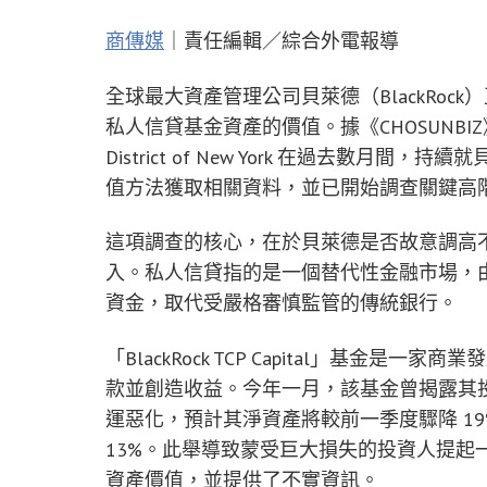
商傳媒
｜責任編輯／綜合外電報導
全球最大資產管理公司貝萊德（BlackRo
私人信貸基金資產的價值。據《CHOSUNBIZ》報導，U.S. 
District of New York 在過去數月間，持續
值方法獲取相關資料，並已開始調查關鍵高
這項調查的核心，在於貝萊德是否故意調高
入。私人信貸指的是一個替代性金融市場，
資金，取代受嚴格審慎監管的傳統銀行。
「BlackRock TCP Capital」基金
款並創造收益。今年一月，該基金曾揭露其
運惡化，預計其淨資產將較前一季度驟降 1
13%。此舉導致蒙受巨大損失的投資人提起
資產價值，並提供了不實資訊。