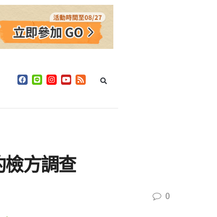
約檢方調查
0