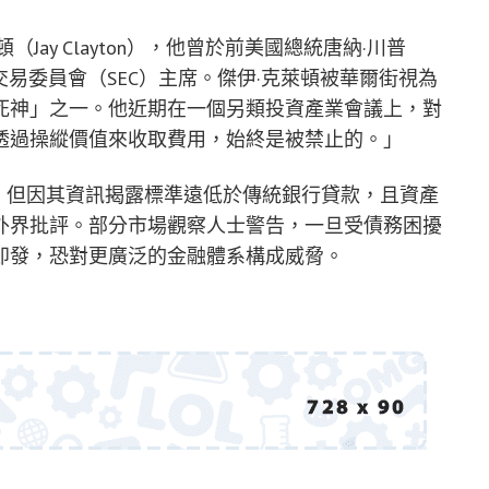
ay Clayton），他曾於前美國總統唐納·川普
證券交易委員會（SEC）主席。傑伊·克萊頓被華爾街視為
死神」之一。他近期在一個另類投資產業會議上，對
透過操縱價值來收取費用，始終是被禁止的。」
美元，但因其資訊揭露標準遠低於傳統銀行貸款，且資產
外界批評。部分市場觀察人士警告，一旦受債務困擾
即發，恐對更廣泛的金融體系構成威脅。