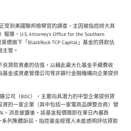
ck）正受到美國聯邦檢察官的調查，主因被指控誇大其
Attorney’s Office for the Southern
就貝萊德旗下「BlackRock TCP Capital」基金的貸款估
階主管。
不良貸款資產的估值，以藉此最大化基金手續費收
由基金或資產管理公司等非銀行金融機構向企業提供
是一家商業發展公司（BDC），主要向具潛力的中型企業提供貸
投資的一家企業（其中包括一家電商品牌整合商）營
9%。消息披露後，該基金股價隨即在單日內暴跌
一系列集體訴訟，指控基金經理人未能透明評估貸款