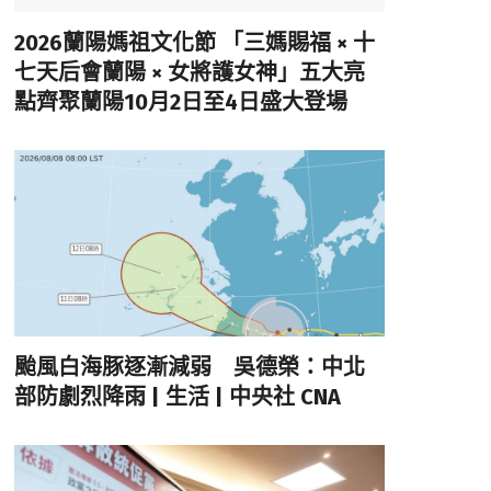
2026蘭陽媽祖文化節 「三媽賜福 × 十
七天后會蘭陽 × 女將護女神」五大亮
點齊聚蘭陽10月2日至4日盛大登場
颱風白海豚逐漸減弱 吳德榮：中北
部防劇烈降雨 | 生活 | 中央社 CNA