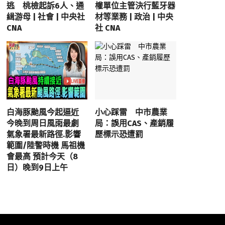
逃 桃檢起訴6人、通
權單位主管決行藍牙器
緝游母 | 社會 | 中央社
材等業務 | 政治 | 中央
CNA
社 CNA
白海豚颱風今起逼近
小心踩雷 中市農業
今晚到周日風雨最劇
局：誤用CAS、產銷履
氣象署最新路徑.影響
歷標示恐遭罰
範圍/陸警時機 馬祖機
會最高 預計今天（8
日）晚到9日上午