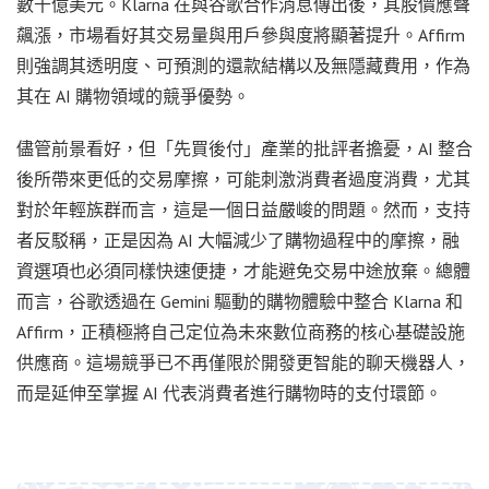
數千億美元。Klarna 在與谷歌合作消息傳出後，其股價應聲
飆漲，市場看好其交易量與用戶參與度將顯著提升。Affirm
則強調其透明度、可預測的還款結構以及無隱藏費用，作為
其在 AI 購物領域的競爭優勢。
儘管前景看好，但「先買後付」產業的批評者擔憂，AI 整合
後所帶來更低的交易摩擦，可能刺激消費者過度消費，尤其
對於年輕族群而言，這是一個日益嚴峻的問題。然而，支持
者反駁稱，正是因為 AI 大幅減少了購物過程中的摩擦，融
資選項也必須同樣快速便捷，才能避免交易中途放棄。總體
而言，谷歌透過在 Gemini 驅動的購物體驗中整合 Klarna 和
Affirm，正積極將自己定位為未來數位商務的核心基礎設施
供應商。這場競爭已不再僅限於開發更智能的聊天機器人，
而是延伸至掌握 AI 代表消費者進行購物時的支付環節。