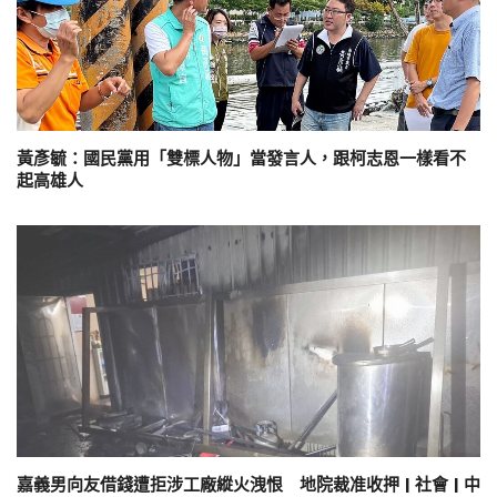
黃彥毓：國民黨用「雙標人物」當發言人，跟柯志恩一樣看不
起高雄人
嘉義男向友借錢遭拒涉工廠縱火洩恨 地院裁准收押 | 社會 | 中