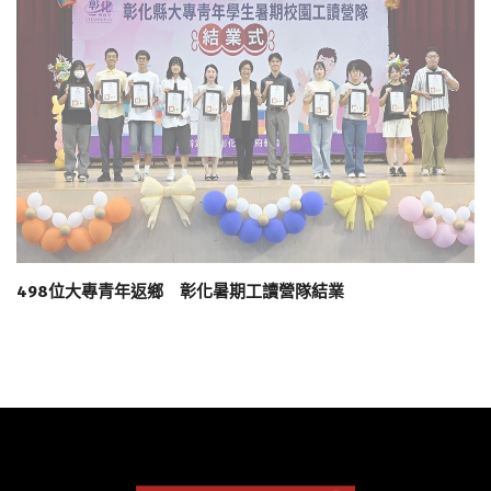
498位大專青年返鄉 彰化暑期工讀營隊結業