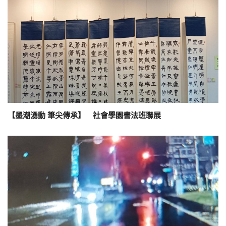
【墨潮湧動 筆尖傳承】 社會學園書法班聯展