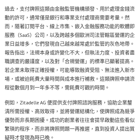
過去，支付牌照這類由金融監管機構頒發、用於處理金錢流
動的許可，通常僅是銀行和專業支付處理商需要考量。然
而，隨著訂閱平台、線上市集、嵌入金融服務功能的軟體即
服務（SaaS）公司，以及跨越多個歐洲司法管轄區營運的企
業日益增多，它們發現自己越來越常處於監管的灰色地帶。
報告指出，法規本身或許變化不大，但執法力度、投資者盡
職調查的嚴謹度，以及對「合規營運」的標準已顯著提高。
若企業未取得正確授權，可能導致融資受阻、無法進入新市
場，或被迫耗費大量時間與成本進行補救。這類牌照申請流
程從數個月到一年多不等，需耗費可觀的時間。
例如，Zitadelle AG 便提供支付牌照諮詢服務，協助企業釐
清所需授權、高效取得，並將營運結構化，使牌照成為競爭
優勢而非長期困擾。成功的創業者往往會提早啟動這些看似
繁瑣的程序，而非將牌照問題一再推遲，直到投資人提出質
疑時才發現為時已晚。