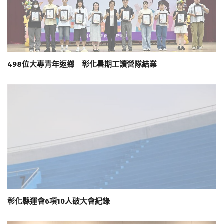
498位大專青年返鄉 彰化暑期工讀營隊結業
彰化縣運會6項10人破大會紀錄