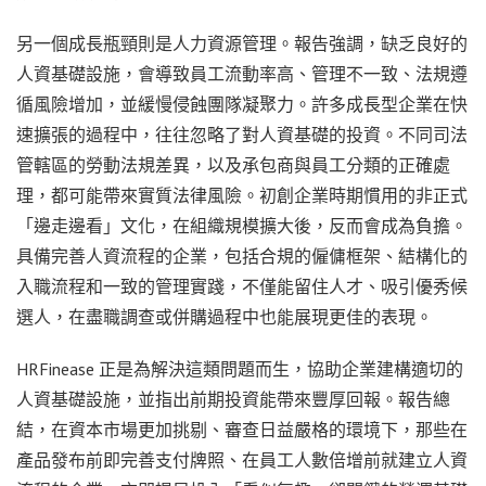
另一個成長瓶頸則是人力資源管理。報告強調，缺乏良好的
人資基礎設施，會導致員工流動率高、管理不一致、法規遵
循風險增加，並緩慢侵蝕團隊凝聚力。許多成長型企業在快
速擴張的過程中，往往忽略了對人資基礎的投資。不同司法
管轄區的勞動法規差異，以及承包商與員工分類的正確處
理，都可能帶來實質法律風險。初創企業時期慣用的非正式
「邊走邊看」文化，在組織規模擴大後，反而會成為負擔。
具備完善人資流程的企業，包括合規的僱傭框架、結構化的
入職流程和一致的管理實踐，不僅能留住人才、吸引優秀候
選人，在盡職調查或併購過程中也能展現更佳的表現。
HRFinease 正是為解決這類問題而生，協助企業建構適切的
人資基礎設施，並指出前期投資能帶來豐厚回報。報告總
結，在資本市場更加挑剔、審查日益嚴格的環境下，那些在
產品發布前即完善支付牌照、在員工人數倍增前就建立人資