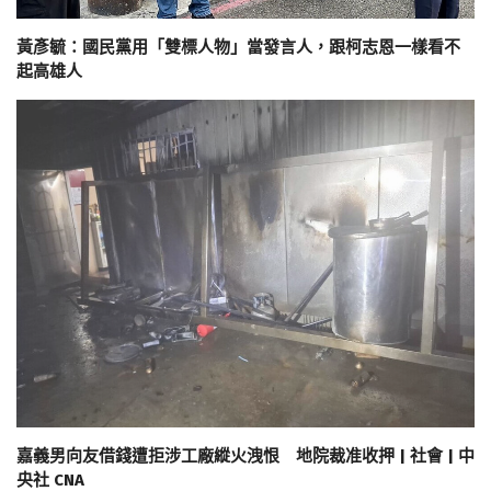
黃彥毓：國民黨用「雙標人物」當發言人，跟柯志恩一樣看不
起高雄人
嘉義男向友借錢遭拒涉工廠縱火洩恨 地院裁准收押 | 社會 | 中
央社 CNA