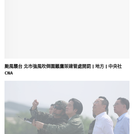
颱風襲台 北市強風吹倒圍籬鷹架建管處開罰 | 地方 | 中央社
CNA