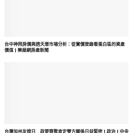
台中神岡房價與透天厝市場分析：從實價登錄看蛋白區的資產
價值 | 樂屋網房產新聞
台灣加州友誼日 政要齊聚肯定雙方關係日益緊密 | 政治 | 中央