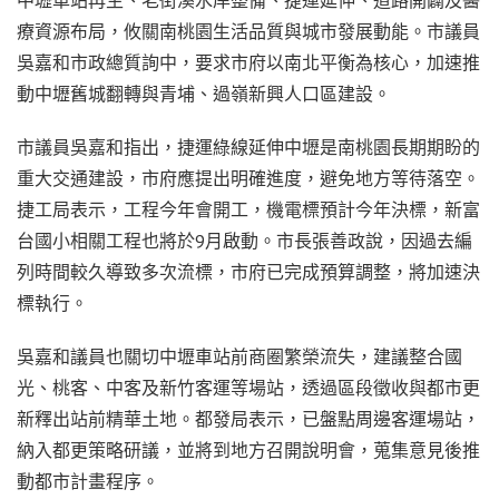
療資源布局，攸關南桃園生活品質與城市發展動能。市議員
吳嘉和市政總質詢中，要求市府以南北平衡為核心，加速推
動中壢舊城翻轉與青埔、過嶺新興人口區建設。
市議員吳嘉和指出，捷運綠線延伸中壢是南桃園長期期盼的
重大交通建設，市府應提出明確進度，避免地方等待落空。
捷工局表示，工程今年會開工，機電標預計今年決標，新富
台國小相關工程也將於9月啟動。市長張善政說，因過去編
列時間較久導致多次流標，市府已完成預算調整，將加速決
標執行。
吳嘉和議員也關切中壢車站前商圈繁榮流失，建議整合國
光、桃客、中客及新竹客運等場站，透過區段徵收與都市更
新釋出站前精華土地。都發局表示，已盤點周邊客運場站，
納入都更策略研議，並將到地方召開說明會，蒐集意見後推
動都市計畫程序。