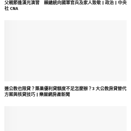
父親節逢漢光演習 賴總統向國軍官兵及家人致敬 | 政治 | 中央
社 CNA
連公教也限貸？築巢優利貸額度不足怎麼辦？3 大公教房貸替代
方案與核貸技巧 | 樂屋網房產新聞