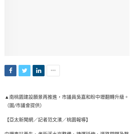
▲南桃園建設願景再推進，市議員吳嘉和盼中壢翻轉升級。
（圖/市議會提供）
【亞太新聞網／記者范文濱／桃園報導】
中壢車站再生、老街溪水岸整備、捷運延伸、道路開闢及醫