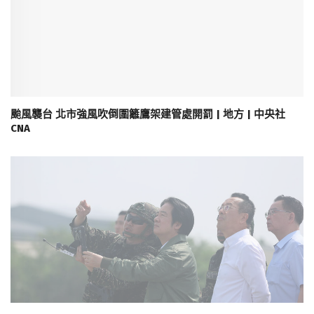
颱風襲台 北市強風吹倒圍籬鷹架建管處開罰 | 地方 | 中央社
CNA