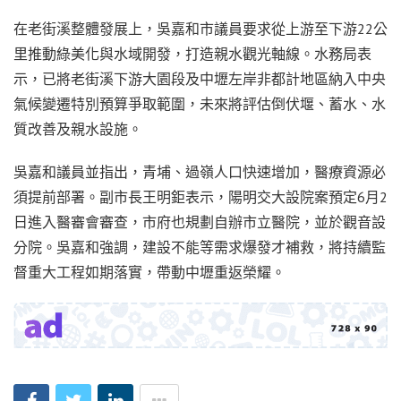
在老街溪整體發展上，吳嘉和市議員要求從上游至下游22公
里推動綠美化與水域開發，打造親水觀光軸線。水務局表
示，已將老街溪下游大園段及中壢左岸非都計地區納入中央
氣候變遷特別預算爭取範圍，未來將評估倒伏堰、蓄水、水
質改善及親水設施。
吳嘉和議員並指出，青埔、過嶺人口快速增加，醫療資源必
須提前部署。副市長王明鉅表示，陽明交大設院案預定6月2
日進入醫審會審查，市府也規劃自辦市立醫院，並於觀音設
分院。吳嘉和強調，建設不能等需求爆發才補救，將持續監
督重大工程如期落實，帶動中壢重返榮耀。