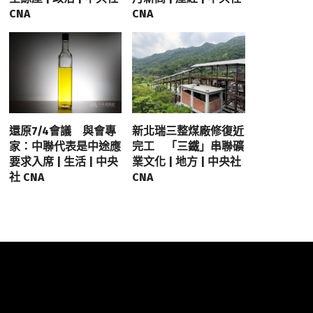
CNA
CNA
還原7/4會議 與會專
新北瑞三整煤廠修復近
家：中聯代表是中途應
完工 「三鐵」串聯礦
要求入席 | 生活 | 中央
業文化 | 地方 | 中央社
社 CNA
CNA