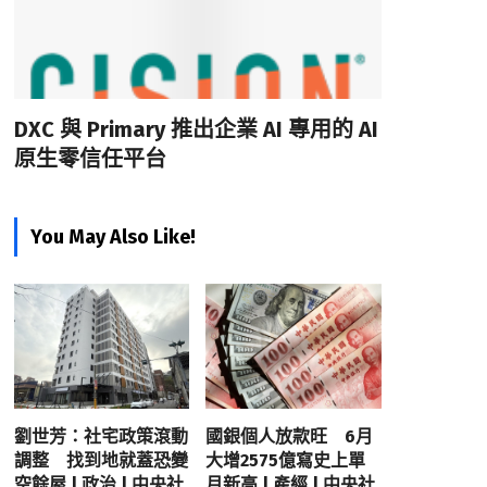
DXC 與 Primary 推出企業 AI 專用的 AI
原生零信任平台
You May Also Like!
劉世芳：社宅政策滾動
國銀個人放款旺 6月
調整 找到地就蓋恐變
大增2575億寫史上單
空餘屋 | 政治 | 中央社
月新高 | 產經 | 中央社