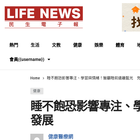
熱門
生活
文教
健康
娛樂
體育
會員({username})
Home
睡不飽恐影響專注、學習與情緒！醫籲睡前遠離藍光 
健康
睡不飽恐影響專注、
發展
健康醫療網