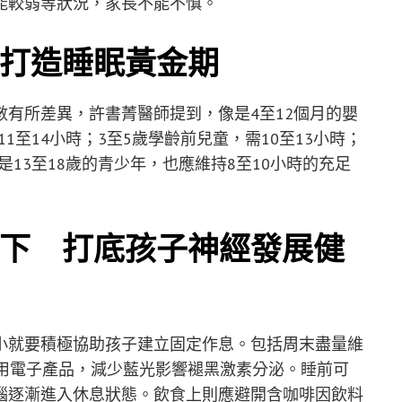
能較弱等狀況，家長不能不慎。
打造睡眠黃金期
有所差異，許書菁醫師提到，像是4至12個月的嬰
11至14小時；3至5歲學齡前兒童，需10至13小時；
是13至18歲的青少年，也應維持8至10小時的充足
下 打底孩子神經發展健
小就要積極協助孩子建立固定作息。包括周末盡量維
使用電子產品，減少藍光影響褪黑激素分泌。睡前可
腦逐漸進入休息狀態。飲食上則應避開含咖啡因飲料