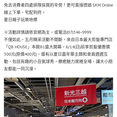
免去消費者四處排隊採買的辛勞！更可直接透過 SKM Online
線上下單、宅配到府。
夏日親子玩樂地標
※活動詳情請依官網為主，或電洽(07)346-9999
不僅如此，五月精采活動不間斷，來自日本最大剪髮專門店
「QB HOUSE」本館B1盛大開幕，6/14(日)前享剪髮優惠價
300元(原價400元)，還有以夏日嘉年華主題和會員週週互
動，包括有趣的小丑氣球秀，療癒魅力席捲全場，讓大小朋
友都能一同沉浸。