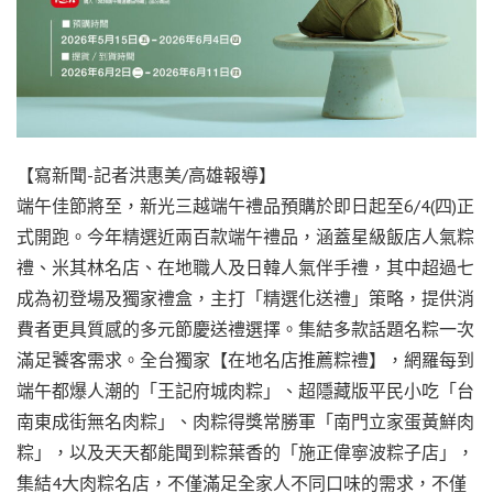
【寫新聞-記者洪惠美/高雄報導】
端午佳節將至，新光三越端午禮品預購於即日起至6/4(四)正
式開跑。今年精選近兩百款端午禮品，涵蓋星級飯店人氣粽
禮、米其林名店、在地職人及日韓人氣伴手禮，其中超過七
成為初登場及獨家禮盒，主打「精選化送禮」策略，提供消
費者更具質感的多元節慶送禮選擇。集結多款話題名粽一次
滿足饕客需求。全台獨家【在地名店推薦粽禮】，網羅每到
端午都爆人潮的「王記府城肉粽」、超隱藏版平民小吃「台
南東成街無名肉粽」、肉粽得獎常勝軍「南門立家蛋黃鮮肉
粽」，以及天天都能聞到粽葉香的「施正偉寧波粽子店」，
集結4大肉粽名店，不僅滿足全家人不同口味的需求，不僅