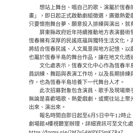
想站上舞台、唱自己的歌、演屬於恆春的
畫」，即日起正式啟動劇組徵選，廣邀熱愛
只要懷抱舞台夢、願意投入排練與演出，就
屏東縣政府近年持續推動地方表演藝術發
恆春擁有深厚的民謠底蘊與獨特生活文化，
將結合恆春民謠、人文風景與地方記憶，以
也屬於恆春半島的舞台作品，讓在地文化透
文化處表示，恆春文化中心作為恆春半島
員訓練、舞蹈與表演工作坊，以及長期排練
作，也為恆春半島培養下一代舞台人才。
此次招募對象包含演員、歌手及現場樂手
無論是喜歡唱歌、熱愛戲劇，或嚮往站上聚
出來、演出來。
報名時間自即日起至6月5日中午12時止，
劇場館4樓視聽室辦理，詳細資訊可至文化
https://forms.gle/2M7sGAWPXFSmKZRa7