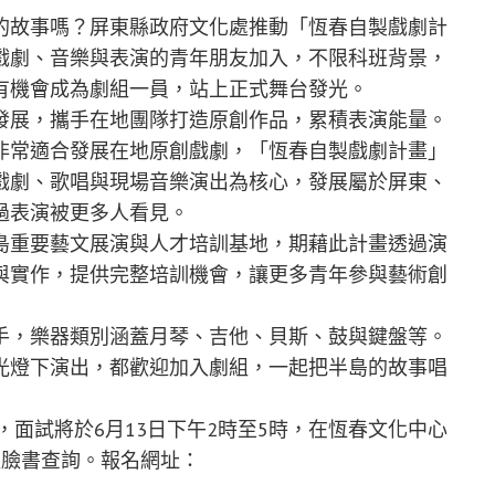
故事嗎？屏東縣政府文化處推動「恆春自製戲劇計
戲劇、音樂與表演的青年朋友加入，不限科班背景，
有機會成為劇組一員，站上正式舞台發光。
展，攜手在地團隊打造原創作品，累積表演能量。
非常適合發展在地原創戲劇，「恆春自製戲劇計畫」
戲劇、歌唱與現場音樂演出為核心，發展屬於屏東、
過表演被更多人看見。
重要藝文展演與人才培訓基地，期藉此計畫透過演
與實作，提供完整培訓機會，讓更多青年參與藝術創
，樂器類別涵蓋月琴、吉他、貝斯、鼓與鍵盤等。
光燈下演出，都歡迎加入劇組，一起把半島的故事唱
面試將於6月13日下午2時至5時，在恆春文化中心
處臉書查詢。報名網址：