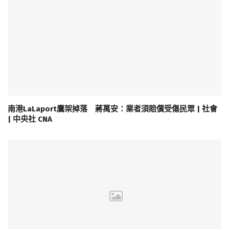
南港LaLaport鷹架掉落 蔣萬安：業者須賠償受傷民眾 | 社會
| 中央社 CNA