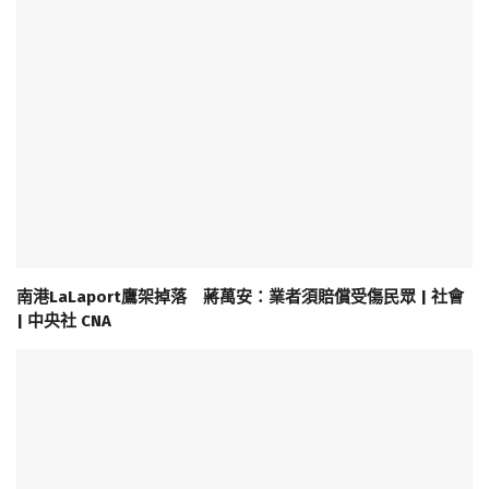
南港LaLaport鷹架掉落 蔣萬安：業者須賠償受傷民眾 | 社會
| 中央社 CNA