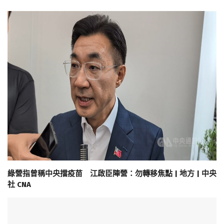
綠營指曾稱中央擋疫苗 江啟臣陣營：勿轉移焦點 | 地方 | 中央
社 CNA