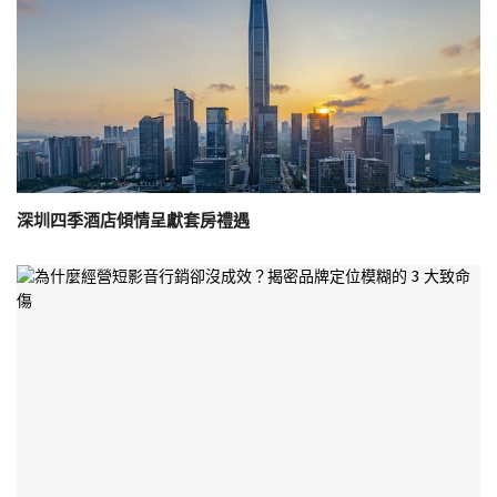
深圳四季酒店傾情呈獻套房禮遇