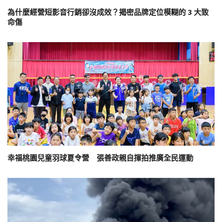
為什麼經營短影音行銷卻沒成效？揭密品牌定位模糊的 3 大致
命傷
幸福桃園兒童羽球夏令營 張善政親自揮拍推廣全民運動