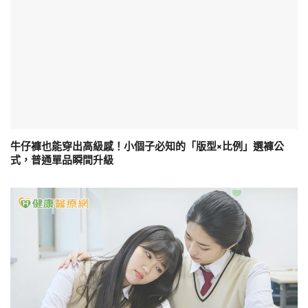
牛仔褲也能穿出高級感！小個子必知的「版型×比例」選褲公
式，普通單品瞬間升級