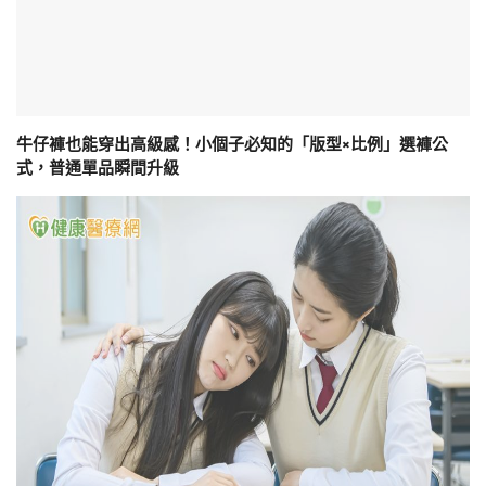
牛仔褲也能穿出高級感！小個子必知的「版型×比例」選褲公
式，普通單品瞬間升級