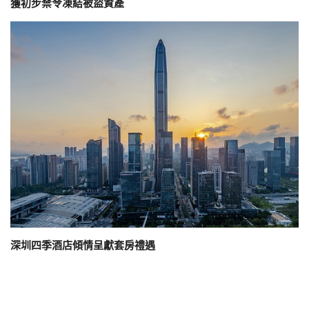
獲初步禁令凍結被盜資產
深圳四季酒店傾情呈獻套房禮遇