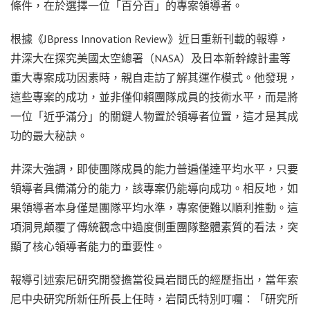
條件，在於選擇一位「百分百」的專案領導者。
根據《JBpress Innovation Review》近日重新刊載的報導，
井深大在探究美國太空總署（NASA）及日本新幹線計畫等
重大專案成功因素時，親自走訪了解其運作模式。他發現，
這些專案的成功，並非僅仰賴團隊成員的技術水平，而是將
一位「近乎滿分」的關鍵人物置於領導者位置，這才是其成
功的最大秘訣。
井深大強調，即使團隊成員的能力普遍僅達平均水平，只要
領導者具備滿分的能力，該專案仍能導向成功。相反地，如
果領導者本身僅是團隊平均水準，專案便難以順利推動。這
項洞見顛覆了傳統觀念中過度側重團隊整體素質的看法，突
顯了核心領導者能力的重要性。
報導引述索尼研究開發擔當役員岩間氏的經歷指出，當年索
尼中央研究所新任所長上任時，岩間氏特別叮囑：「研究所