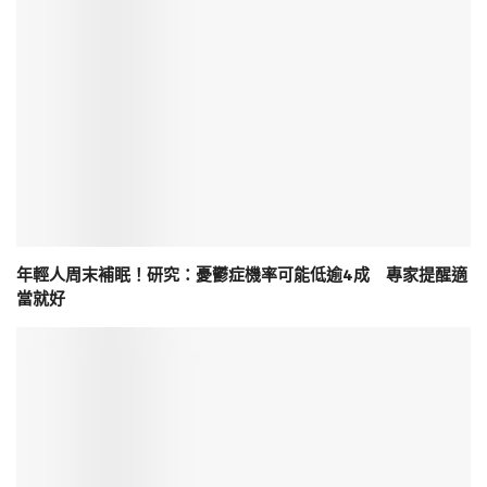
年輕人周末補眠！研究：憂鬱症機率可能低逾4成 專家提醒適
當就好