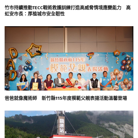
竹市持續推動TECC戰術救護訓練打造高威脅情境應變能力 高
虹安市長：厚植城市安全韌性
爸爸就像魔術師 新竹縣115年度模範父親表揚活動溫馨登場