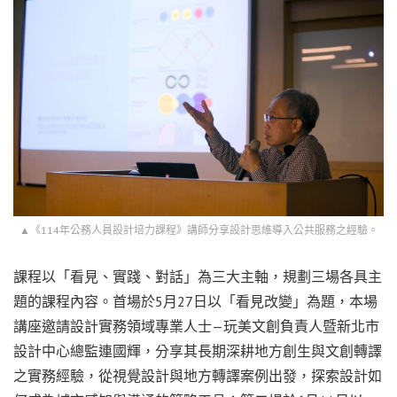
▲《114年公務人員設計培力課程》講師分享設計思維導入公共服務之經驗。
課程以「看見、實踐、對話」為三大主軸，規劃三場各具主
題的課程內容。首場於5月27日以「看見改變」為題，本場
講座邀請設計實務領域專業人士—玩美文創負責人暨新北市
設計中心總監連國輝，分享其長期深耕地方創生與文創轉譯
之實務經驗，從視覺設計與地方轉譯案例出發，探索設計如