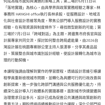
何成為城市感知與溝通的策略工具；第二場於6月11日以
「落地實踐」為核心，由具學界與政策實務經驗之專家—林
事務所 HAYASHI office執行長林承毅，從服務設計、地域活
化與社會設計思維等角度，聚焦公部門導入服務設計的實務
經驗，在有限資源與制度條件下，尋找微型創新的可能；第
三場於7月2日以「跨域對話」為主題，將邀集市府長官與設
計展專家共同交流，探討如何整合跨局處能量，由2026台
灣設計展在桃園專案辦公室主持人張漢寧，分享其產品設
計、策展整合與城市識別設計經驗，使設計展轉化為城市治
理的行動契機。
本課程強調由理解到實作的學習歷程，透過設計思維引導課
程學員重新檢視城市問題，並轉化為具體可行的行政改善與
創新提案，進一步強化跨部門溝通與公共服務優化能力，持
續深化設計導入行政體系的實踐基礎。面對城市快速變遷與
治理需求日益多元，設計已成為促進公共溝通與政策創新的
重要方法。期盼透過持續推動設計培力課程，深化公部門設