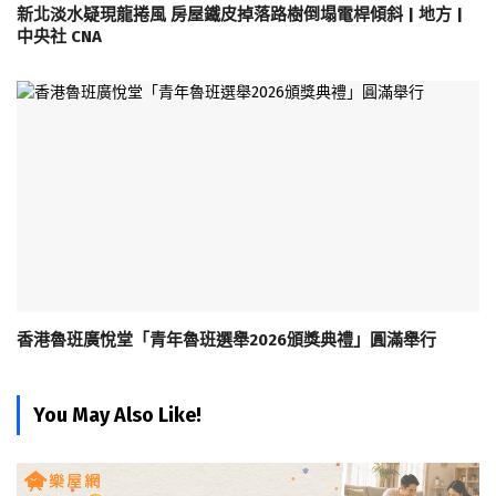
新北淡水疑現龍捲風 房屋鐵皮掉落路樹倒塌電桿傾斜 | 地方 |
中央社 CNA
香港魯班廣悅堂「青年魯班選舉2026頒獎典禮」圓滿舉行
You May Also Like!