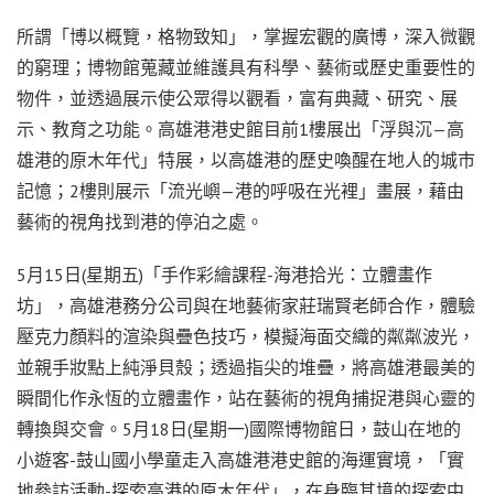
所謂「博以概覽，格物致知」，掌握宏觀的廣博，深入微觀
的窮理；博物館蒐藏並維護具有科學、藝術或歷史重要性的
物件，並透過展示使公眾得以觀看，富有典藏、研究、展
示、教育之功能。高雄港港史館目前1樓展出「浮與沉—高
雄港的原木年代」特展，以高雄港的歷史喚醒在地人的城市
記憶；2樓則展示「流光嶼—港的呼吸在光裡」畫展，藉由
藝術的視角找到港的停泊之處。
5月15日(星期五)「手作彩繪課程-海港拾光：立體畫作
坊」，高雄港務分公司與在地藝術家莊瑞賢老師合作，體驗
壓克力顏料的渲染與疊色技巧，模擬海面交織的粼粼波光，
並親手妝點上純淨貝殼；透過指尖的堆疊，將高雄港最美的
瞬間化作永恆的立體畫作，站在藝術的視角捕捉港與心靈的
轉換與交會。5月18日(星期一)國際博物館日，鼓山在地的
小遊客-鼓山國小學童走入高雄港港史館的海運實境，「實
地參訪活動-探索高港的原木年代」，在身臨其境的探索中