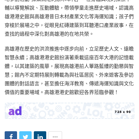
輔以導覽解說、互動體驗，帶領學童走進歷史場域，認識高
雄港港史館與高雄港昔日木材產業文化等海運知識；孩子們
穿梭於展場之中，從眼見紅磚建築到耳聽港口產業故事，在
查找的過程中深化對高雄港的在地共榮。
高雄港在歷史的洪流推進中逐步向前，立足歷史人文、遠瞻
智慧永續；高雄港港史館扮演著乘載這座百年大港的記憶載
體，以其建築的風華，展現高雄港前人篳路藍縷的勤懇與智
慧；館內不定期特展則轉載為與社區居民、外來遊客及參訪
團體的對話語言，甚至擔任海洋教育、傳遞海運知識與文化
價值的重要場域。高雄港港史館歡迎各界蒞臨參觀！