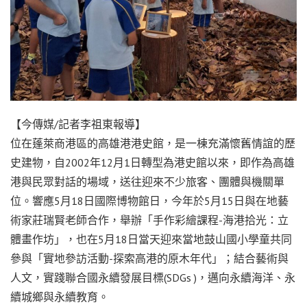
【今傳媒/記者李祖東報導】
位在蓬萊商港區的高雄港港史館，是一棟充滿懷舊情誼的歷
史建物，自2002年12月1日轉型為港史館以來，即作為高雄
港與民眾對話的場域，送往迎來不少旅客、團體與機關單
位。響應5月18日國際博物館日，今年於5月15日與在地藝
術家莊瑞賢老師合作，舉辦「手作彩繪課程-海港拾光：立
體畫作坊」，也在5月18日當天迎來當地鼓山國小學童共同
參與「實地參訪活動-探索高港的原木年代」；結合藝術與
人文，實踐聯合國永續發展目標(SDGs )，邁向永續海洋、永
續城鄉與永續教育。