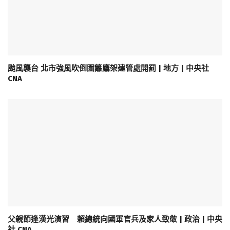
颱風襲台 北市強風吹倒圍籬鷹架建管處開罰 | 地方 | 中央社
CNA
父親節逢漢光演習 賴總統向國軍官兵及家人致敬 | 政治 | 中央
社 CNA