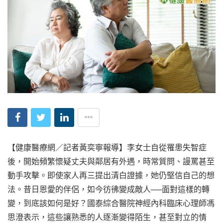
【健康醫療網／記者黃奕寧報導】李女士自從罹患失智症
後，開始頻繁懷疑丈夫與鄰居有外遇，時常質問、謾罵甚至
動手攻擊。即使家人再三提出清白證據，她仍堅信自己的想
法。昔日恩愛的伴侶，如今彷彿變成敵人──面對這樣的轉
變，到底該如何是好？國泰綜合醫院神經內科臨床心理師馮
思澄表示，這些讓熟悉的人逐漸變得陌生，甚至對立的情