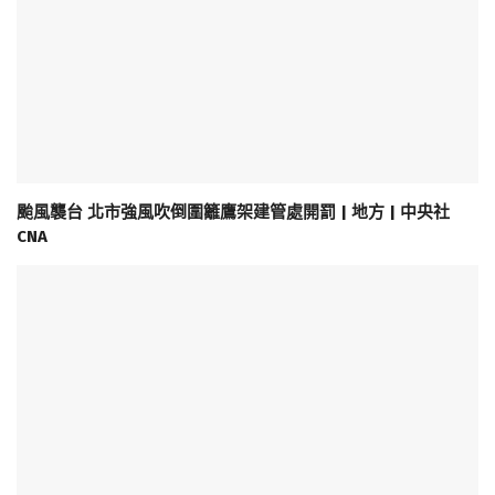
颱風襲台 北市強風吹倒圍籬鷹架建管處開罰 | 地方 | 中央社
CNA