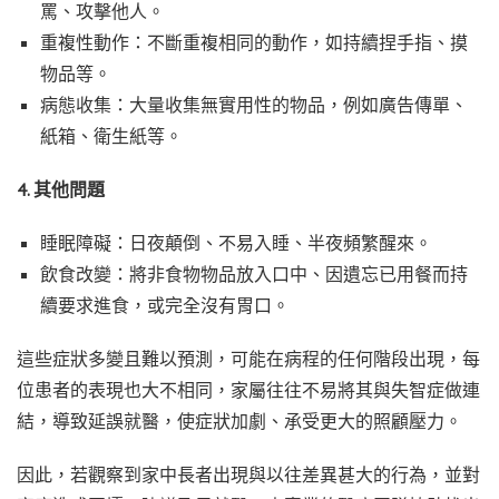
罵、攻擊他人。
重複性動作：不斷重複相同的動作，如持續捏手指、摸
物品等。
病態收集：大量收集無實用性的物品，例如廣告傳單、
紙箱、衛生紙等。
4. 其他問題
睡眠障礙：日夜顛倒、不易入睡、半夜頻繁醒來。
飲食改變：將非食物物品放入口中、因遺忘已用餐而持
續要求進食，或完全沒有胃口。
這些症狀多變且難以預測，可能在病程的任何階段出現，每
位患者的表現也大不相同，家屬往往不易將其與失智症做連
結，導致延誤就醫，使症狀加劇、承受更大的照顧壓力。
因此，若觀察到家中長者出現與以往差異甚大的行為，並對