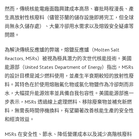
然而，傳統核能電廠面臨興建成本高昂、審批時程漫長、產
生高放射性核廢料（儘管芬蘭的儲存設施即將完工，但全球
尚無永久儲存處）、大量冷卻用水需求以及熔毀安全疑慮等
問題。
為解決傳統反應爐的弊端，熔鹽反應爐（Molten Salt
Reactors, MSRs）被視為極具潛力的次世代核能技術。美國
能源部（United States Department of Energy）指出，MSRs
的設計目標是減少燃料使用，並產生半衰期較短的放射性廢
料。其特色在於使用熔融氟化物或氯化物鹽作為冷卻劑而非
水，大幅提升能源效率並具備自我包容性。美國能源部進一
步表示，MSRs 透過線上處理燃料、移除廢棄物並補充新燃
料，無需長時間停機換料，有望顯著改善核能生產的安全性
和經濟效益。
MSRs 在安全性、節水、降低營運成本以及減少高階核廢料