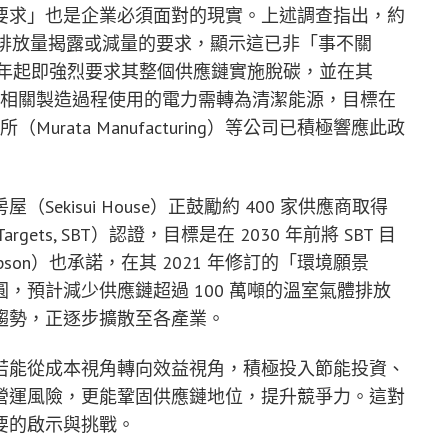
要求」也是企業必須面對的現實。上述調查指出，約
碳排放量揭露或減量的要求，顯示這已非「事不關
22 年起即強烈要求其整個供應鏈實施脫碳，並在其
要求相關製造過程使用的電力需轉為清潔能源，目標在
urata Manufacturing）等公司已積極響應此政
kisui House）正鼓勵約 400 家供應商取得
rgets, SBT）認證，目標是在 2030 年前將 SBT 目
Epson）也承諾，在其 2021 年修訂的「環境願景
 億日圓，預計減少供應鏈超過 100 萬噸的溫室氣體排放
趨勢，正逐步擴散至各產業。
若能從成本視角轉向效益視角，積極投入節能投資、
營運風險，更能鞏固供應鏈地位，提升競爭力。這對
要的啟示與挑戰。