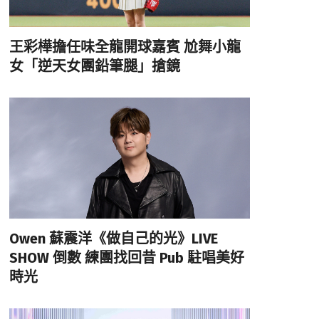
王彩樺擔任味全龍開球嘉賓 尬舞小龍
女「逆天女團鉛筆腿」搶鏡
Owen 蘇震洋《做自己的光》LIVE
SHOW 倒數 練團找回昔 Pub 駐唱美好
時光