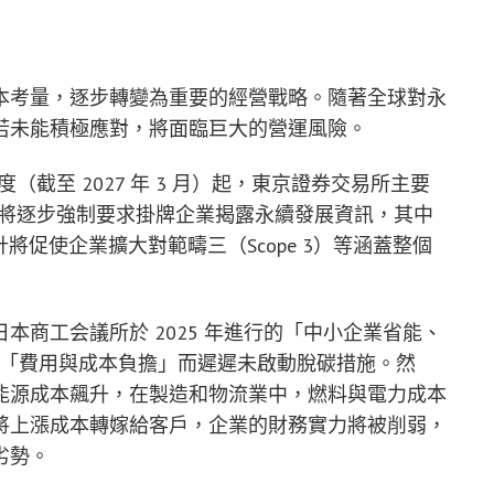
本考量，逐步轉變為重要的經營戰略。隨著全球對永
若未能積極應對，將面臨巨大的營運風險。
計年度（截至 2027 年 3 月）起，東京證券交易所主要
me Market）將逐步強制要求掛牌企業揭露永續發展資訊，其中
將促使企業擴大對範疇三（Scope 3）等涵蓋整個
商工会議所於 2025 年進行的「中小企業省能、
業因「費用與成本負擔」而遲遲未啟動脫碳措施。然
能源成本飆升，在製造和物流業中，燃料與電力成本
將上漲成本轉嫁給客戶，企業的財務實力將被削弱，
劣勢。