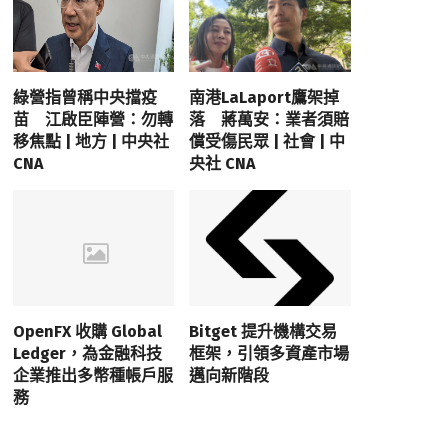
綠營指曾稱中央擋疫
南港LaLaport鷹架掉
苗 江啟臣陣營：勿轉
落 蔣萬安：業者須賠
移焦點 | 地方 | 中央社
償受傷民眾 | 社會 | 中
CNA
央社 CNA
OpenFX 收購 Global
Bitget 提升機構交易
Ledger，為金融科技
框架，引領多資產市場
企業推出多幣種帳戶服
邁向新階段
務