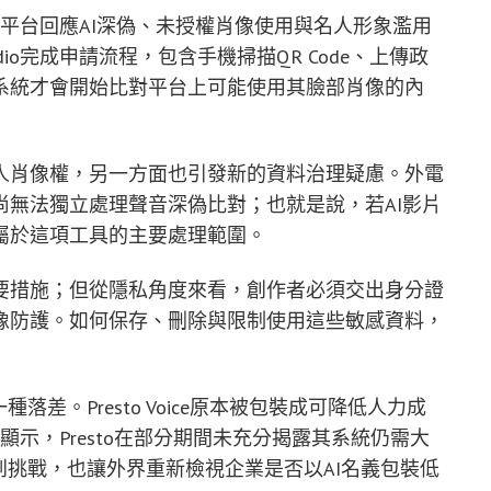
視為平台回應AI深偽、未授權肖像使用與名人形象濫用
udio完成申請流程，包含手機掃描QR Code、上傳政
系統才會開始比對平台上可能使用其臉部肖像的內
人肖像權，另一方面也引發新的資料治理疑慮。外電
無法獨立處理聲音深偽比對；也就是說，若AI影片
屬於這項工具的主要處理範圍。
要措施；但從隱私角度來看，創作者必須交出身分證
像防護。如何保存、刪除與限制使用這些敏感資料，
差。Presto Voice原本被包裝成可降低人力成
顯示，Presto在部分期間未充分揭露其系統仍需大
到挑戰，也讓外界重新檢視企業是否以AI名義包裝低