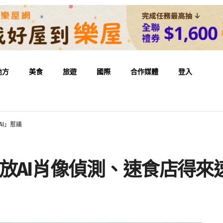
地方
美食
旅遊
國際
合作媒體
登入
AI」惹議
be開放AI肖像偵測、速食店得來