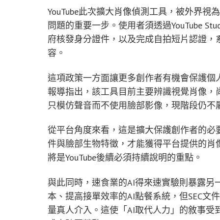
YouTube此次擴大肖像偵測工具，被外界
問題的重要一步。使用者須透過YouTube St
府核發身分證件，以及完成自拍短片認證，
容。
這項政策一方面讓更多創作者有機會保護個
報導指出，該工具目前主要辨識視覺肖像，尚
只模仿聲音而不使用臉部影像，現階段仍不
從平台角度來看，這是擴大保護創作者的必
件與臉部生物特徵，才能獲得平台提供的肖
將是YouTube後續必須持續說明的重點。
與此同時，速食業的AI得來速實驗則暴露另一種落
本、提高接單效率的AI點餐系統，但SEC文件
量真人介入。這使「AI取代人力」的敘事受