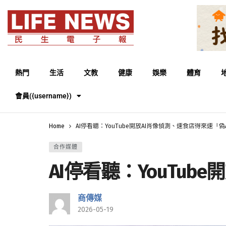
熱門
生活
文教
健康
娛樂
體育
會員({username})
Home
AI停看聽：YouTube開放AI肖像偵測、速食店得來速「偽
合作媒體
AI停看聽：YouTu
商傳媒
2026-05-19