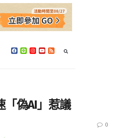
速「偽AI」惹議
0