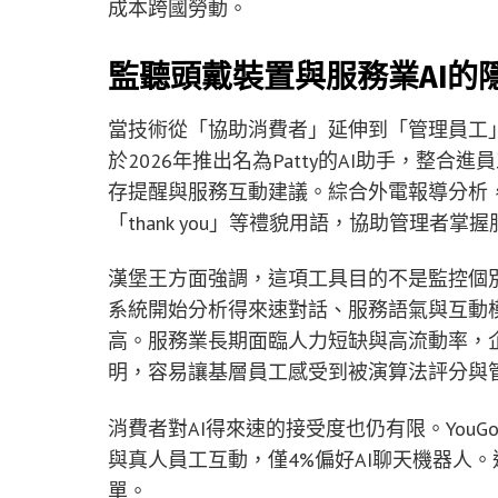
成本跨國勞動。
監聽頭戴裝置與服務業AI的
當技術從「協助消費者」延伸到「管理員工
於2026年推出名為Patty的AI助手，整
存提醒與服務互動建議。綜合外電報導分析，Pa
「thank you」等禮貌用語，協助管理者掌
漢堡王方面強調，這項工具目的不是監控個別
系統開始分析得來速對話、服務語氣與互動
高。服務業長期面臨人力短缺與高流動率，企
明，容易讓基層員工感受到被演算法評分與
消費者對AI得來速的接受度也仍有限。YouG
與真人員工互動，僅4%偏好AI聊天機器人
單。