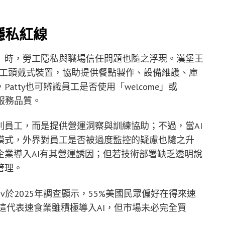
隱私紅線
」時，勞工隱私與職場信任問題也隨之浮現。漢堡王
合進員工頭戴式裝置，協助提供餐點製作、設備維護、庫
tty也可辨識員工是否使用「welcome」或
握服務品質。
員工，而是提供營運洞察與訓練協助；不過，當AI
模式，外界對員工是否被過度監控的疑慮也隨之升
業導入AI有其營運誘因；但若技術部署缺乏透明說
管理。
ov於2025年調查顯示，55%美國民眾偏好在得來速
。這代表速食業雖積極導入AI，但市場未必完全買