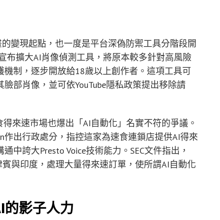
夥伴計畫的變現起點，也一度是平台深偽防禦工具分階段開
ube宣布擴大AI肖像偵測工具，將原本較多針對高風險
護機制，逐步開放給18歲以上創作者。這項工具可
部肖像，並可依YouTube隱私政策提出移除請
食得來速市場也爆出「AI自動化」名實不符的爭議。
ation作出行政處分，指控這家為速食連鎖店提供AI得來
大Presto Voice技術能力。SEC文件指出，
菲律賓與印度，處理大量得來速訂單，使所謂AI自動化
I的影子人力