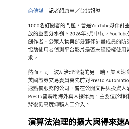
商傳媒
｜記者顏康寧／台北報導
1000名訂閱者的門檻，曾是YouTube
放的重要分水嶺。2026年5月中旬，YouT
創作者、公眾人物與部分夥伴計畫成員的防
協助使用者偵測平台影片是否未經授權使用其臉
求。
然而，同一波AI治理浪潮的另一端，美國速
美國證券交易委員會先前對Presto Autom
速點餐服務的公司，曾在公開文件與投資人溝通中誇
Presto曾聘用海外真人接單員，主要位於
背後仍高度仰賴人工介入。
演算法治理的擴大與得來速A