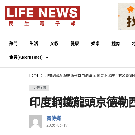
熱門
生活
文教
健康
娛樂
體育
會員({username})
Home
印度鋼鐵龍頭京德勒西南鋼鐵 豪擲資本擴產、看淡歐洲
合作媒體
印度鋼鐵龍頭京德勒
商傳媒
2026-05-19