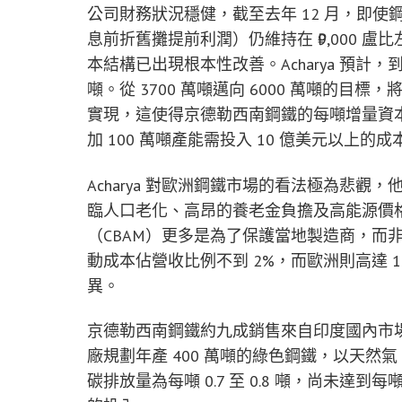
公司財務狀況穩健，截至去年 12 月，即使鋼
息前折舊攤提前利潤）仍維持在 ₹9,000 盧比
本結構已出現根本性改善。Acharya 預計，
噸。從 3700 萬噸邁向 6000 萬噸的目標，將主
實現，這使得京德勒西南鋼鐵的每噸增量資本支出
加 100 萬噸產能需投入 10 億美元以上的成
Acharya 對歐洲鋼鐵市場的看法極為悲
臨人口老化、高昂的養老金負擔及高能源價
（CBAM）更多是為了保護當地製造商，而
動成本佔營收比例不到 2%，而歐洲則高達 1
異。
京德勒西南鋼鐵約九成銷售來自印度國內市場，
廠規劃年產 400 萬噸的綠色鋼鐵，以天然
碳排放量為每噸 0.7 至 0.8 噸，尚未達