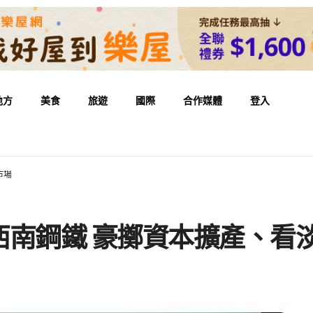
地方
美食
旅遊
國際
合作媒體
登入
市場
西南鋼鐵 豪擲資本擴產、看