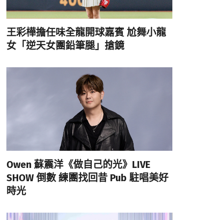
王彩樺擔任味全龍開球嘉賓 尬舞小龍
女「逆天女團鉛筆腿」搶鏡
Owen 蘇震洋《做自己的光》LIVE
SHOW 倒數 練團找回昔 Pub 駐唱美好
時光