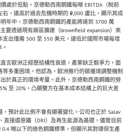
價處於低點，京德勒西南鋼鐵每噸 EBITDA（稅前
左右，遠高於過去危機時期的 ₹5,000 盧比，顯示其成
到明年中，京德勒西南鋼鐵的產能將達到 3700 萬
要透過現有廠區擴建（brownfield expansion）來
僅需 500 至 550 美元，遠低於國際市場每增
本。
觀，他直言歐洲正經歷結構性衰退，產業缺乏競爭力，面
格等多重困境。他認為，歐洲推行的碳邊境調整機制
非出於真正的環境考量。此外，京德勒西南鋼鐵的勞
5% 至 20%，凸顯雙方在基本成本結構上的巨大差
預計此比例不會有顯著變化。公司也正於 Salav
氣、直接還原鐵（DRI）及再生能源為基礎，儘管目前
到每噸 0.4 噸以下的綠色鋼鐵標準，但顯示其對環保生產