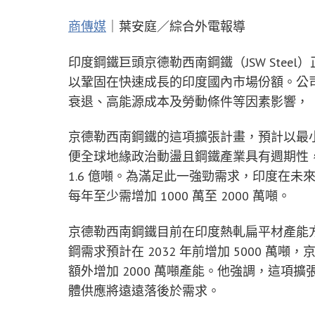
商傳媒
｜葉安庭／綜合外電報導
印度鋼鐵巨頭京德勒西南鋼鐵（JSW Ste
以鞏固在快速成長的印度國內市場份額。公司聯合董
衰退、高能源成本及勞動條件等因素影響，
京德勒西南鋼鐵的這項擴張計畫，預計以最小的
便全球地緣政治動盪且鋼鐵產業具有週期性，
1.6 億噸。為滿足此一強勁需求，印度在未來需
每年至少需增加 1000 萬至 2000 萬噸。
京德勒西南鋼鐵目前在印度熱軋扁平材產能方面
鋼需求預計在 2032 年前增加 5000 
額外增加 2000 萬噸產能。他強調，這項
體供應將遠遠落後於需求。