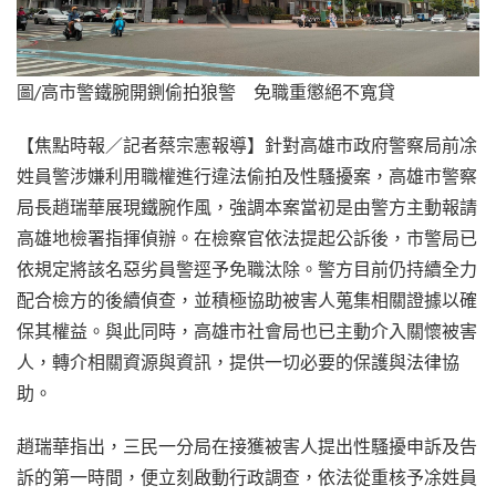
圖/高市警鐵腕開鍘偷拍狼警 免職重懲絕不寬貸
【焦點時報／記者蔡宗憲報導】針對高雄市政府警察局前凃
姓員警涉嫌利用職權進行違法偷拍及性騷擾案，高雄市警察
局長趙瑞華展現鐵腕作風，強調本案當初是由警方主動報請
高雄地檢署指揮偵辦。在檢察官依法提起公訴後，市警局已
依規定將該名惡劣員警逕予免職汰除。警方目前仍持續全力
配合檢方的後續偵查，並積極協助被害人蒐集相關證據以確
保其權益。與此同時，高雄市社會局也已主動介入關懷被害
人，轉介相關資源與資訊，提供一切必要的保護與法律協
助。
趙瑞華指出，三民一分局在接獲被害人提出性騷擾申訴及告
訴的第一時間，便立刻啟動行政調查，依法從重核予凃姓員