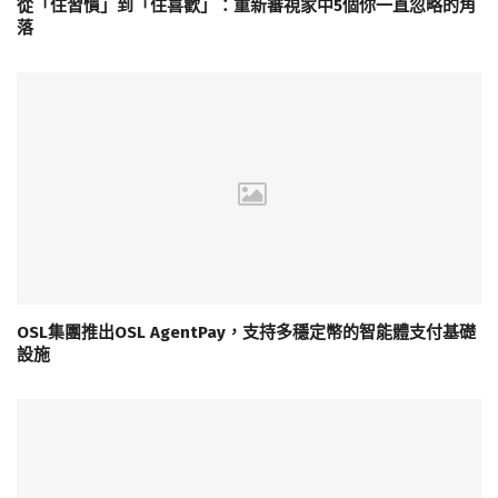
從「住習慣」到「住喜歡」：重新審視家中5個你一直忽略的角
落
OSL集團推出OSL AgentPay，支持多穩定幣的智能體支付基礎
設施