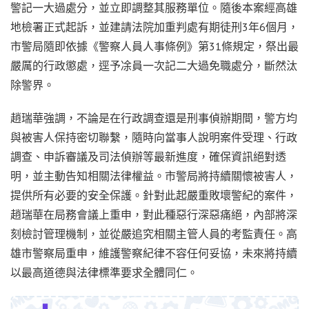
警記一大過處分，並立即調整其服務單位。隨後本案經高雄
地檢署正式起訴，並建請法院加重判處有期徒刑3年6個月，
市警局隨即依據《警察人員人事條例》第31條規定，祭出最
嚴厲的行政懲處，逕予凃員一次記二大過免職處分，斷然汰
除警界。
趙瑞華強調，不論是在行政調查還是刑事偵辦期間，警方均
與被害人保持密切聯繫，隨時向當事人說明案件受理、行政
調查、申訴審議及司法偵辦等最新進度，確保資訊絕對透
明，並主動告知相關法律權益。市警局將持續關懷被害人，
提供所有必要的安全保護。針對此起嚴重敗壞警紀的案件，
趙瑞華在局務會議上重申，對此種惡行深惡痛絕，內部將深
刻檢討管理機制，並從嚴追究相關主管人員的考監責任。高
雄市警察局重申，維護警察紀律不容任何妥協，未來將持續
以最高道德與法律標準要求全體同仁。