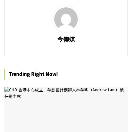
今傳媒
Trending Right Now!