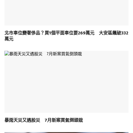
北市車位變奢侈品？買1個平面車位要269萬元 大安區飆破332
萬元
暴雨天災又遇股災 7月新案買氣倒頭栽