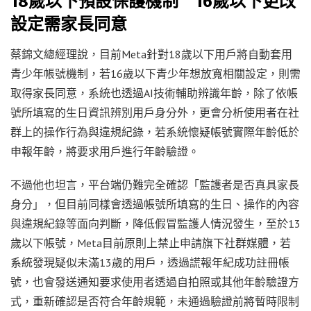
18歲以下預設保護機制
16歲以下更改
設定需家長同意
蔡錦文總經理說，目前Meta針對18歲以下用戶將自動套用
青少年帳號機制，若16歲以下青少年想放寬相關設定，則需
取得家長同意，系統也透過AI技術輔助辨識年齡，除了依帳
號所填寫的生日資訊辨別用戶身分外，更會分析使用者在社
群上的操作行為與違規紀錄，若系統懷疑帳號實際年齡低於
申報年齡，將要求用戶進行年齡驗證。
不過他也坦言，平台端仍難完全確認「監護者是否真具家長
身分」，但目前同樣會透過帳號所填寫的生日、操作的內容
與違規紀錄等面向判斷，降低假冒監護人情況發生，至於13
歲以下帳號，Meta目前原則上禁止申請旗下社群媒體，若
系統發現疑似未滿13歲的用戶，透過謊報年紀成功註冊帳
號，也會發送通知要求使用者透過自拍照或其他年齡驗證方
式，重新確認是否符合年齡規範，未通過驗證前將暫時限制