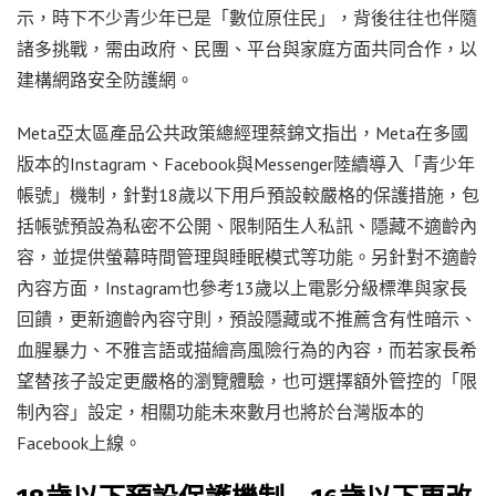
示，時下不少青少年已是「數位原住民」，背後往往也伴隨
諸多挑戰，需由政府、民團、平台與家庭方面共同合作，以
建構網路安全防護網。
Meta亞太區產品公共政策總經理蔡錦文指出，Meta在多國
版本的Instagram、Facebook與Messenger陸續導入「青少年
帳號」機制，針對18歲以下用戶預設較嚴格的保護措施，包
括帳號預設為私密不公開、限制陌生人私訊、隱藏不適齡內
容，並提供螢幕時間管理與睡眠模式等功能。另針對不適齡
內容方面，Instagram也參考13歲以上電影分級標準與家長
回饋，更新適齡內容守則，預設隱藏或不推薦含有性暗示、
血腥暴力、不雅言語或描繪高風險行為的內容，而若家長希
望替孩子設定更嚴格的瀏覽體驗，也可選擇額外管控的「限
制內容」設定，相關功能未來數月也將於台灣版本的
Facebook上線。