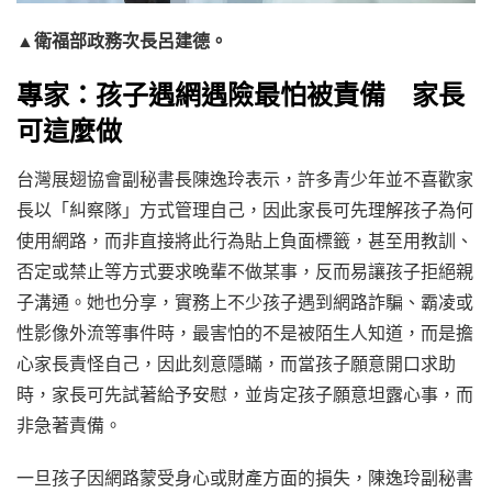
▲衛福部政務次長呂建德。
專家：孩子遇網遇險最怕被責備 家長
可這麼做
台灣展翅協會副秘書長陳逸玲表示，許多青少年並不喜歡家
長以「糾察隊」方式管理自己，因此家長可先理解孩子為何
使用網路，而非直接將此行為貼上負面標籤，甚至用教訓、
否定或禁止等方式要求晚輩不做某事，反而易讓孩子拒絕親
子溝通。她也分享，實務上不少孩子遇到網路詐騙、霸凌或
性影像外流等事件時，最害怕的不是被陌生人知道，而是擔
心家長責怪自己，因此刻意隱瞞，而當孩子願意開口求助
時，家長可先試著給予安慰，並肯定孩子願意坦露心事，而
非急著責備。
一旦孩子因網路蒙受身心或財產方面的損失，陳逸玲副秘書