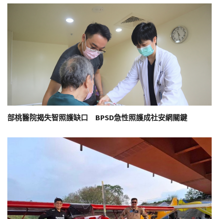
部桃醫院揭失智照護缺口 BPSD急性照護成社安網關鍵