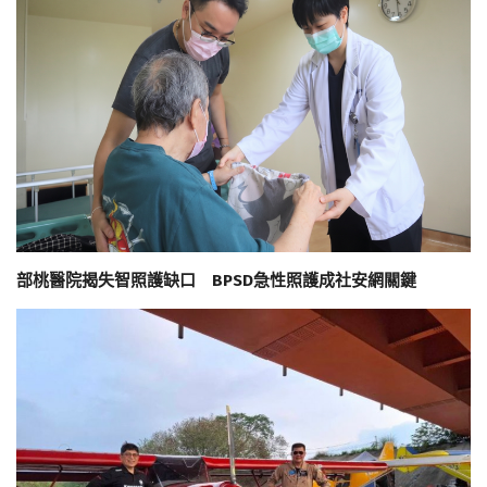
部桃醫院揭失智照護缺口 BPSD急性照護成社安網關鍵