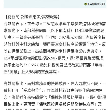
【寫新聞-記者洪惠美/高雄報導】
高雄關表示，在全球人工智慧浪潮與半導體先進製程強勁需
求驅動下，南部科學園區（以下稱南科）114年營業額再創
新高，一舉突破新臺幣（下同）2.97兆元大關，產值首度超
越竹科與中科之總和，穩居臺灣高科技產業領頭羊地位。反
映在保稅業務上，高雄關轄管的南科保稅事業88家廠商，
114年出區貨物價值達2兆5,987億元，近3年投資及業務成
長率更達到34.86%，顯見保稅制度已成為支撐南部「半導
體S廊帶」壯大規模的重要基礎。
高雄關指出，面對業務量的快速成長，在人力維持不變下，
積極運用「業務數位化」作為維持行政高效運作的關鍵解
方。海關近年來持續優化「保稅智慧服務平臺」，將申辦項
目線上化，更落實「保稅區按月彙報通關全免裝箱單」及