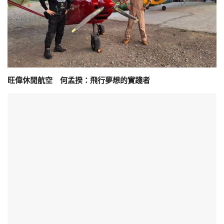
旺偉休閒航空 何孟揆：飛行夢想的實踐者