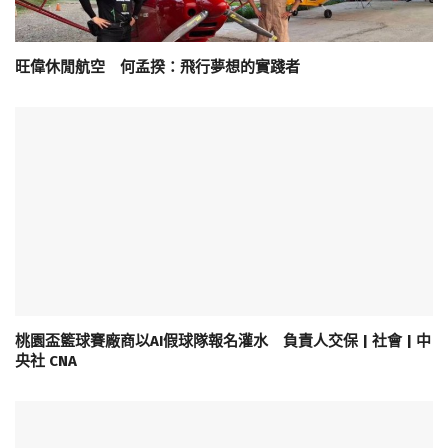
旺偉休閒航空 何孟揆：飛行夢想的實踐者
桃園盃籃球賽廠商以AI假球隊報名灌水 負責人交保 | 社會 | 中
央社 CNA