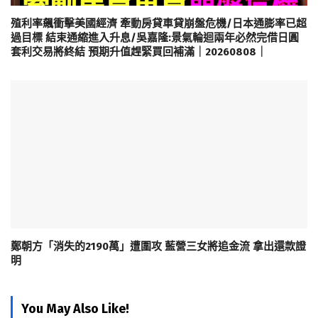
殖利率飆衝擊美國經濟 牽動房貸車貸崩盤危機/日本通膨率已超
過目標 結束通縮進入升息/吳嘉隆:景氣輪迴兩年必然完借日圓
套利交易將終結 預期升值趕緊買回補滿｜20260808｜
鄭朝方「消失的2190萬」遭圍攻 藍營三女將追金流 拿出還款證
明
You May Also Like!