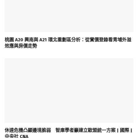
桃園 A20 興南與 A21 環北重劃區分析：從實價登錄看青埔外溢
效應與房價走勢
休達危機凸顯邊境脆弱 智庫學者籲建立歐盟統一方案 | 國際 |
中央社 CNA