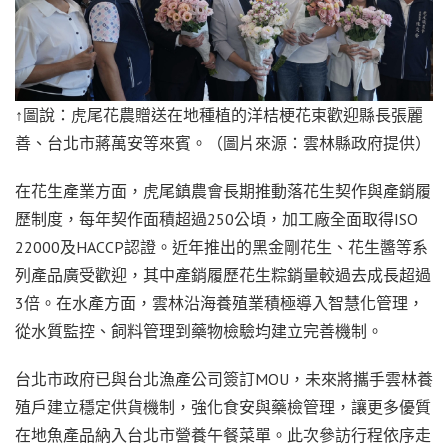
↑圖說：虎尾花農贈送在地種植的洋桔梗花束歡迎縣長張麗
善、台北市蔣萬安等來賓。（圖片來源：雲林縣政府提供）
在花生產業方面，虎尾鎮農會長期推動落花生契作與產銷履
歷制度，每年契作面積超過250公頃，加工廠全面取得ISO
22000及HACCP認證。近年推出的黑金剛花生、花生醬等系
列產品廣受歡迎，其中產銷履歷花生粽銷量較過去成長超過
3倍。在水產方面，雲林沿海養殖業積極導入智慧化管理，
從水質監控、飼料管理到藥物檢驗均建立完善機制。
台北市政府已與台北漁產公司簽訂MOU，未來將攜手雲林養
殖戶建立穩定供貨機制，強化食安與藥檢管理，讓更多優質
在地魚產品納入台北市營養午餐菜單。此次參訪行程依序走