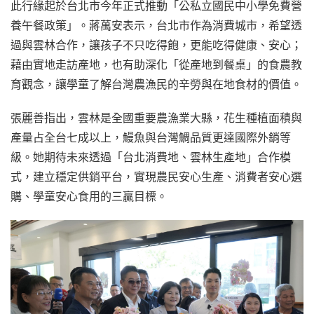
此行緣起於台北市今年正式推動「公私立國民中小學免費營
養午餐政策」。蔣萬安表示，台北市作為消費城市，希望透
過與雲林合作，讓孩子不只吃得飽，更能吃得健康、安心；
藉由實地走訪產地，也有助深化「從產地到餐桌」的食農教
育觀念，讓學童了解台灣農漁民的辛勞與在地食材的價值。
張麗善指出，雲林是全國重要農漁業大縣，花生種植面積與
產量占全台七成以上，鰻魚與台灣鯛品質更達國際外銷等
級。她期待未來透過「台北消費地、雲林生產地」合作模
式，建立穩定供銷平台，實現農民安心生產、消費者安心選
購、學童安心食用的三贏目標。