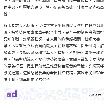
庫，邱于軒質疑，民進黨團不幫高雄市民爭取預算，反而跪
舔中央、打壓地方建設，這不是背叛高雄，什麼才是背叛高
雄？
幹事長許采蓁反嗆，民進黨拿不出政績就只會對在野黨潑紅
漆，指控藍白嚴審預算是配合中共，完全是顛倒黑白的弱智
認知作戰，許采蓁強調，替人民的納稅錢把關、杜絕大撒
幣，本來就是立法委員的職責，在野黨不輕言提出倒閣、解
散國會，是顧及國家穩定與人民福祉，不想陪民進黨一起發
瘋，但面對總統及閣揆公然藐視國會、意圖實質架空立法權
的惡劣行徑，提出彈劾就是敲響綠色獨裁的警鐘，許采蓁呼
籲民進黨，這種恐嚇騙票的老梗抹紅套路，高雄市民早就看
破手腳，別再把市民當傻子！