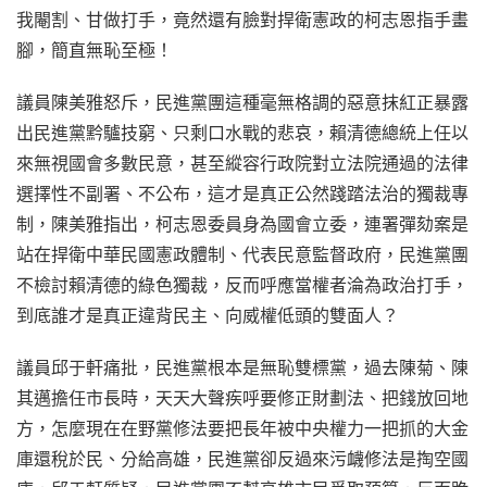
我閹割、甘做打手，竟然還有臉對捍衛憲政的柯志恩指手畫
腳，簡直無恥至極！
議員陳美雅怒斥，民進黨團這種毫無格調的惡意抹紅正暴露
出民進黨黔驢技窮、只剩口水戰的悲哀，賴清德總統上任以
來無視國會多數民意，甚至縱容行政院對立法院通過的法律
選擇性不副署、不公布，這才是真正公然踐踏法治的獨裁專
制，陳美雅指出，柯志恩委員身為國會立委，連署彈劾案是
站在捍衛中華民國憲政體制、代表民意監督政府，民進黨團
不檢討賴清德的綠色獨裁，反而呼應當權者淪為政治打手，
到底誰才是真正違背民主、向威權低頭的雙面人？
議員邱于軒痛批，民進黨根本是無恥雙標黨，過去陳菊、陳
其邁擔任市長時，天天大聲疾呼要修正財劃法、把錢放回地
方，怎麼現在在野黨修法要把長年被中央權力一把抓的大金
庫還稅於民、分給高雄，民進黨卻反過來污衊修法是掏空國