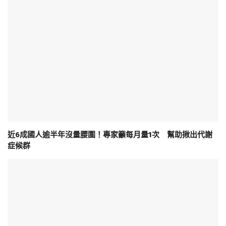
近6成國人逾半年沒量腰圍！專家籲每月量1次 幫助揪出代謝
症候群