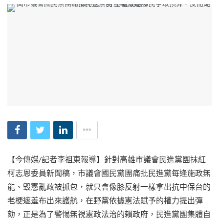
【今傳媒/記者李祖東報導】針對高雄市議會民進黨團抹紅
柯志恩委員新聞稿，市議會國民黨團痛批民進黨每逢施政無
能、毀憲亂政被抓包，就只會像膝反射一樣拿出抗中保台的
老梗遮羞布出來護航，在野黨依據憲法賦予的權力提出彈
劾，正是為了警惕無視憲政法治的賴政府，民進黨團集體自