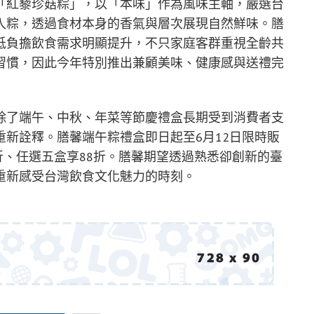
「紅藜珍菇粽」，以「本味」作為風味主軸，嚴選台
入粽，透過食材本身的香氣與層次展現自然鮮味。膳
低負擔飲食需求明顯提升，不只家庭客群重視全齡共
習慣，因此今年特別推出兼顧美味、健康感與送禮完
除了端午、中秋、年菜等節慶禮盒長期受到消費者支
新詮釋。膳馨端午粽禮盒即日起至6月12日限時販
2折、任選五盒享88折。膳馨期望透過熟悉卻創新的臺
重新感受台灣飲食文化魅力的時刻。