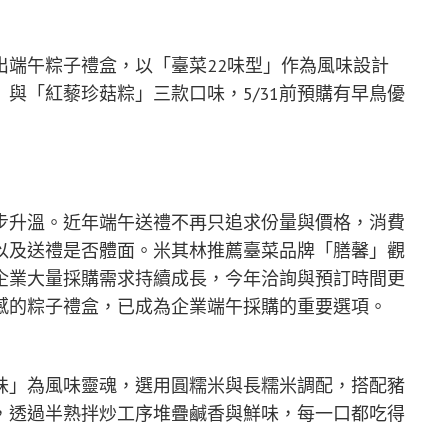
出端午粽子禮盒，以「臺菜22味型」作為風味設計
與「紅藜珍菇粽」三款口味，5/31前預購有早鳥優
步升溫。近年端午送禮不再只追求份量與價格，消費
以及送禮是否體面。米其林推薦臺菜品牌「膳馨」觀
企業大量採購需求持續成長，今年洽詢與預訂時間更
感的粽子禮盒，已成為企業端午採購的重要選項。
味」為風味靈魂，選用圓糯米與長糯米調配，搭配豬
，透過半熟拌炒工序堆疊鹹香與鮮味，每一口都吃得