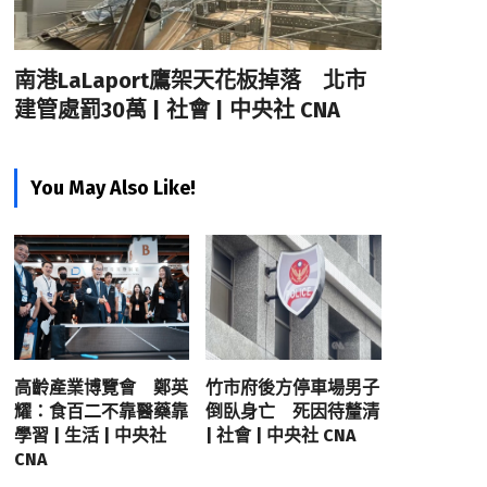
南港LaLaport鷹架天花板掉落 北市
建管處罰30萬 | 社會 | 中央社 CNA
You May Also Like!
高齡產業博覽會 鄭英
竹市府後方停車場男子
耀：食百二不靠醫藥靠
倒臥身亡 死因待釐清
學習 | 生活 | 中央社
| 社會 | 中央社 CNA
CNA