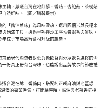
味主軸，嚴選台灣在地紅藜、香菇、杏鮑菇、茶樹菇
現自然鮮味。（圖╱膳馨提供）
典的「豬油蔥味」為風味靈魂，選用圓糯米與長糯米
黃與飽滿干貝，透過半熟拌炒工序堆疊鹹香與鮮味，
今年粽子市場高端食材升級的趨勢。
時兼顧現代消費者對低負擔飲食與分眾飲食選擇的需
為一份真正帶有台灣味、也能說出品牌故事的節慶禮
特選台灣在地土番鴨肉，搭配純正胡麻油與老薑爆
郁溫潤的臺菜香氣。打開粽葉時，麻油與老薑香氣撲
。