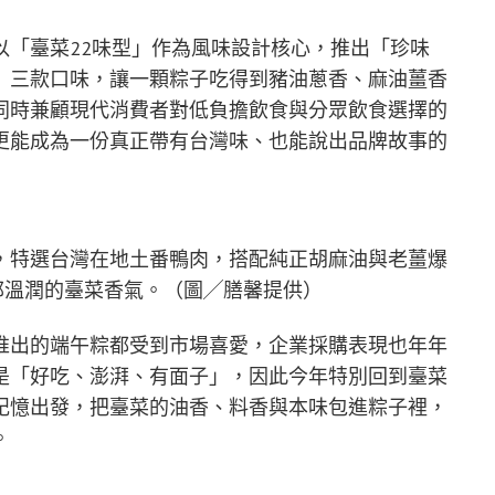
以「臺菜22味型」作為風味設計核心，推出「珍味
」三款口味，讓一顆粽子吃得到豬油蔥香、麻油薑香
同時兼顧現代消費者對低負擔飲食與分眾飲食選擇的
更能成為一份真正帶有台灣味、也能說出品牌故事的
，特選台灣在地土番鴨肉，搭配純正胡麻油與老薑爆
郁溫潤的臺菜香氣。（圖╱膳馨提供）
推出的端午粽都受到市場喜愛，企業採購表現也年年
是「好吃、澎湃、有面子」，因此今年特別回到臺菜
記憶出發，把臺菜的油香、料香與本味包進粽子裡，
。