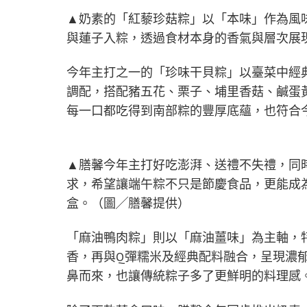
▲奶素的「紅藜珍菇粽」以「本味」作為風
與蓮子入粽，透過食材本身的香氣與層次展
今年主打之一的「珍味干貝粽」以臺菜中經
調配，搭配豬五花、栗子、埔里香菇、鹹蛋
每一口都吃得到南部粽的豐厚底蘊，也符合
▲膳馨今年主打好吃澎湃、送禮不失禮，同
求，希望讓端午粽不只是節慶食品，更能成
盒。（圖╱膳馨提供）
「麻油鴨肉粽」則以「麻油薑味」為主軸，
香，再與Q彈糯米及經典配料融合，呈現濃
鼻而來，也讓傳統粽子多了更鮮明的料理感