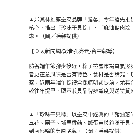
▲米其林推薦臺菜品牌「膳馨」今年搶先推
核心，推出「珍味干貝粽」、「麻油鴨肉粽」
惠。（圖╱膳馨提供）
【亞太新聞網/記者孔亮云/台中報導】
隨著端午節腳步接近，粽子禮盒市場買氣逐
者更在意風味是否有特色、食材是否講究，
察，近兩年端午粽禮盒採購明顯提前，尤其
較往年提早，顯示兼具品牌辨識度與送禮質
▲「珍味干貝粽」以臺菜中經典的「豬油蔥
五花、栗子、埔里香菇、鹹蛋黃與飽滿干貝
到南部粽的豐厚底蘊。（圖╱膳馨提供）