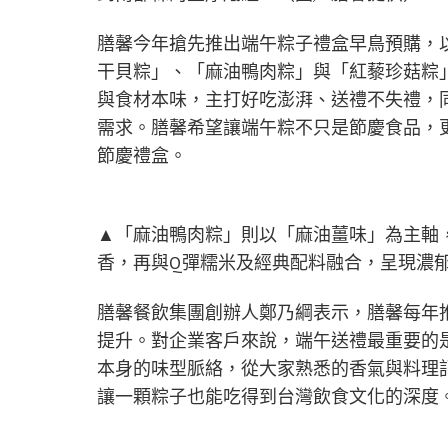
膳馨今年搶先推出端午粽子禮盒早鳥預購，
干貝粽」、「麻油鴨肉粽」與「紅藜珍菇粽
與食材本味，主打好吃澎湃、送禮不失禮，
需求。膳馨希望讓端午粽不只是節慶食品，
節慶禮盒。
▲「麻油鴨肉粽」則以「麻油薑味」為主軸
香，再與Q彈糯米及經典配料融合，呈現濃
膳馨餐飲集團創辦人鄭乃綱表示，膳馨每年
提升。對企業客戶來說，端午送禮最重要的
本身的味型脈絡，從大家熟悉的香氣與料理
讓一顆粽子也能吃得到台灣飲食文化的深度