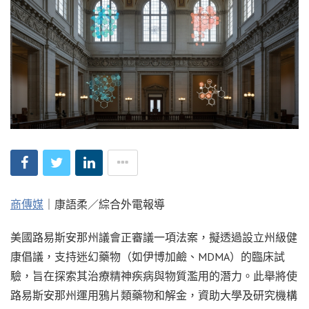
商傳媒
｜康語柔／綜合外電報導
美國路易斯安那州議會正審議一項法案，擬透過設立州級健
康倡議，支持迷幻藥物（如伊博加鹼、MDMA）的臨床試
驗，旨在探索其治療精神疾病與物質濫用的潛力。此舉將使
路易斯安那州運用鴉片類藥物和解金，資助大學及研究機構