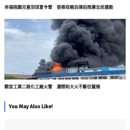
幸福桃園兒童羽球夏令營 張善政親自揮拍推廣全民運動
觀音工業二路化工廠火警 濃煙和大火不斷往竄燒
You May Also Like!