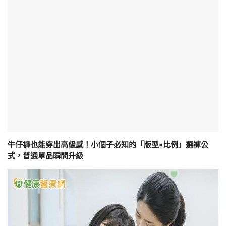
牛仔褲也能穿出高級感！小個子必知的「版型×比例」選褲公
式，普通單品瞬間升級