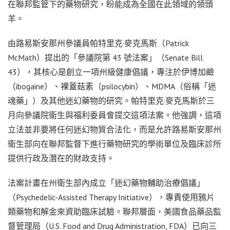
在聯邦監管下的藥物研究，盼能成為全國在此領域的領頭
羊。
由路易斯安那州參議員帕特里克·麥克馬斯（Patrick
McMath）提出的「參議院第 43 號法案」（Senate Bill
43），其核心是創立一項州級健康倡議，專注於伊博加鹼
（ibogaine）、裸蓋菇素（psilocybin）、MDMA（俗稱「迷
魂藥」）及其他迷幻藥物的研究。帕特里克·麥克馬斯於三
月向參議院衛生與福利委員會提交這項法案。他強調，這項
立法並非要將任何迷幻物質合法化，而是允許路易斯安那州
衛生部向在聯邦監督下進行藥物研究的學術單位及臨床診所
提供行政及潛在的財政支持。
法案計畫在州衛生部內成立「迷幻藥物輔助治療倡議」
（Psychedelic-Assisted Therapy Initiative），專責使用鴉片
類藥物和解金來資助臨床試驗。聯邦層面，美國食品藥品監
督管理局（U.S. Food and Drug Administration, FDA）已向三