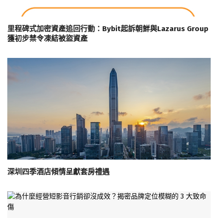
里程碑式加密資產追回行動：Bybit起訴朝鮮與Lazarus Group
獲初步禁令凍結被盜資產
深圳四季酒店傾情呈獻套房禮遇