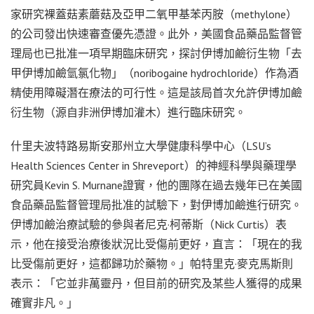
家研究裸蓋菇素蘑菇及亞甲二氧甲基苯丙胺（methylone）
的公司發出快速審查優先憑證。此外，美國食品藥品監督管
理局也已批准一項早期臨床研究，探討伊博加鹼衍生物「去
甲伊博加鹼氫氯化物」（noribogaine hydrochloride）作為酒
精使用障礙潛在療法的可行性。這是該局首次允許伊博加鹼
衍生物（源自非洲伊博加灌木）進行臨床研究。
什里夫波特路易斯安那州立大學健康科學中心（LSU’s
Health Sciences Center in Shreveport）的神經科學與藥理學
研究員Kevin S. Murnane證實，他的團隊在過去幾年已在美國
食品藥品監督管理局批准的試驗下，對伊博加鹼進行研究。
伊博加鹼治療試驗的參與者尼克·柯蒂斯（Nick Curtis）表
示，他在接受治療後狀況比受傷前更好，直言：「現在的我
比受傷前更好，這都歸功於藥物。」帕特里克·麥克馬斯則
表示：「它並非萬靈丹，但目前的研究及某些人獲得的成果
確實非凡。」