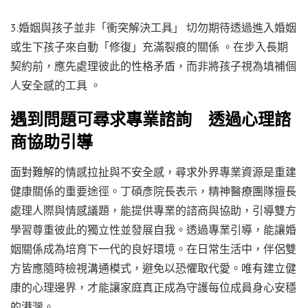
3.婚姻與孩子並非「衝突解決工具」 切勿期待透過進入婚姻
或生下孩子來自動「修復」充滿裂痕的關係 。在步入長期
契約前，應先處理彼此的性格矛盾，而非將孩子視為填補個
人安全感的工具 。
遇到問題可尋求專業諮詢 透過心理諮
商協助引導
面對難解的情感拉扯與不安全感，尋求外界專業資源是重建
健康關係的重要途徑。丁碩彥院長表示，精神醫療團隊擅長
處理人際與情感議題，能提供專業的諮商與協助，引導雙方
學習尊重彼此的獨立性並發展自我。透過專業引導，能讓婚
姻關係成為培育下一代的良好環境。在日常生活中，伴侶雙
方皆應隨時檢視溝通模式，避免以恐懼取代愛。唯有建立健
康的心理邊界，才能讓家庭真正成為守護每位成員身心安穩
的港灣。