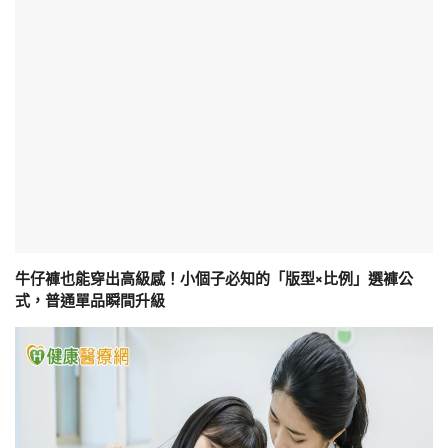
牛仔褲也能穿出高級感！小個子必知的「版型×比例」選褲公
式，普通單品瞬間升級