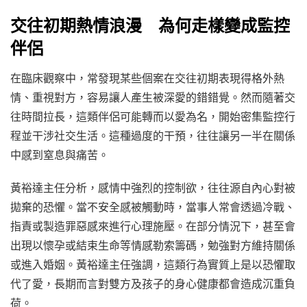
交往初期熱情浪漫 為何走樣變成監控
伴侶
在臨床觀察中，常發現某些個案在交往初期表現得格外熱
情、重視對方，容易讓人產生被深愛的錯錯覺。然而隨著交
往時間拉長，這類伴侶可能轉而以愛為名，開始密集監控行
程並干涉社交生活。這種過度的干預，往往讓另一半在關係
中感到窒息與痛苦。
黃裕達主任分析，感情中強烈的控制欲，往往源自內心對被
拋棄的恐懼。當不安全感被觸動時，當事人常會透過冷戰、
指責或製造罪惡感來進行心理施壓。在部分情況下，甚至會
出現以懷孕或結束生命等情感勒索籌碼，勉強對方維持關係
或進入婚姻。黃裕達主任強調，這類行為實質上是以恐懼取
代了愛，長期而言對雙方及孩子的身心健康都會造成沉重負
荷。