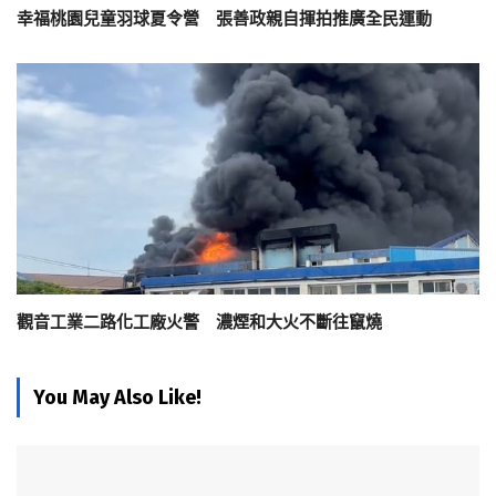
幸福桃園兒童羽球夏令營 張善政親自揮拍推廣全民運動
觀音工業二路化工廠火警 濃煙和大火不斷往竄燒
You May Also Like!