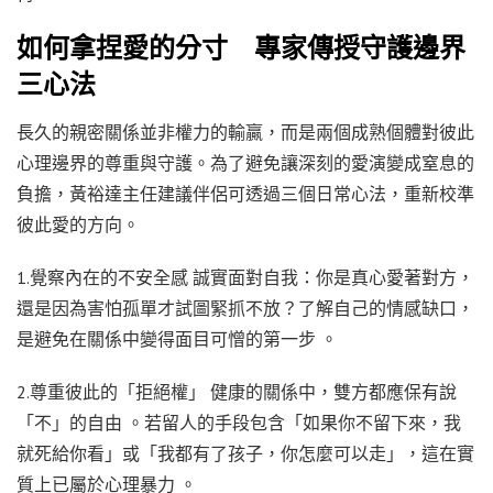
如何拿捏愛的分寸 專家傳授守護邊界
三心法
長久的親密關係並非權力的輸贏，而是兩個成熟個體對彼此
心理邊界的尊重與守護。為了避免讓深刻的愛演變成窒息的
負擔，黃裕達主任建議伴侶可透過三個日常心法，重新校準
彼此愛的方向。
1.覺察內在的不安全感 誠實面對自我：你是真心愛著對方，
還是因為害怕孤單才試圖緊抓不放？了解自己的情感缺口，
是避免在關係中變得面目可憎的第一步 。
2.尊重彼此的「拒絕權」 健康的關係中，雙方都應保有說
「不」的自由 。若留人的手段包含「如果你不留下來，我
就死給你看」或「我都有了孩子，你怎麼可以走」，這在實
質上已屬於心理暴力 。