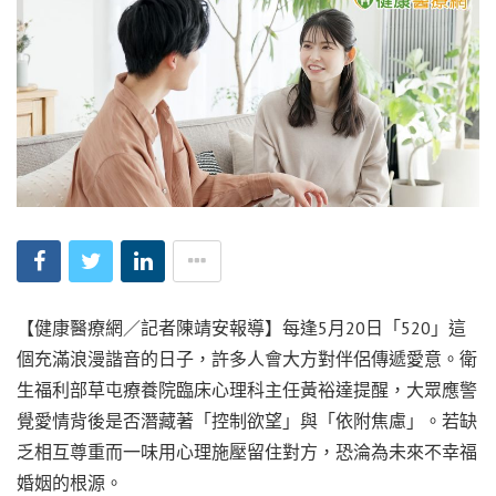
【健康醫療網／記者陳靖安報導】每逢5月20日「520」這
個充滿浪漫諧音的日子，許多人會大方對伴侶傳遞愛意。衛
生福利部草屯療養院臨床心理科主任黃裕達提醒，大眾應警
覺愛情背後是否潛藏著「控制欲望」與「依附焦慮」。若缺
乏相互尊重而一味用心理施壓留住對方，恐淪為未來不幸福
婚姻的根源。