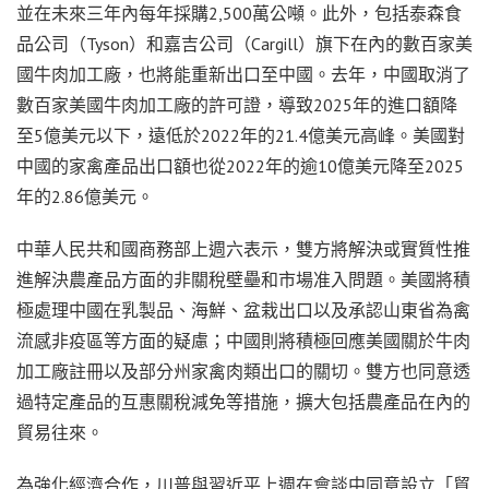
並在未來三年內每年採購2,500萬公噸。此外，包括泰森食
品公司（Tyson）和嘉吉公司（Cargill）旗下在內的數百家美
國牛肉加工廠，也將能重新出口至中國。去年，中國取消了
數百家美國牛肉加工廠的許可證，導致2025年的進口額降
至5億美元以下，遠低於2022年的21.4億美元高峰。美國對
中國的家禽產品出口額也從2022年的逾10億美元降至2025
年的2.86億美元。
中華人民共和國商務部上週六表示，雙方將解決或實質性推
進解決農產品方面的非關稅壁壘和市場准入問題。美國將積
極處理中國在乳製品、海鮮、盆栽出口以及承認山東省為禽
流感非疫區等方面的疑慮；中國則將積極回應美國關於牛肉
加工廠註冊以及部分州家禽肉類出口的關切。雙方也同意透
過特定產品的互惠關稅減免等措施，擴大包括農產品在內的
貿易往來。
為強化經濟合作，川普與習近平上週在會談中同意設立「貿