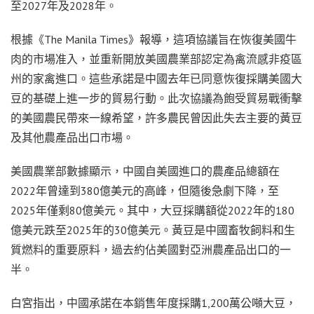
至2027年及2028年。
根據《The Manila Times》報導，這項協議旨在恢復美國牛
肉的市場准入，並重新開放美國農業部認定為禽流感非疫區
州的家禽進口。這些承諾是中國去年已同意恢復採購美國大
豆的基礎上進一步的貿易行動。此次協議為飽受貿易戰衝擊
的美國農民帶來一線希望，許多農民曾因此失去主要的黃豆
及其他農產品出口市場。
美國農業部數據顯示，中國自美國進口的農產品總額在
2022年曾達到380億美元的高峰，但隨後急劇下降，至
2025年僅剩80億美元。其中，大豆採購額從2022年的180
億美元跌至2025年的30億美元。黃豆是中國畜牧飼料和生
質燃料的重要原料，過去約佔美國對亞洲農產品出口的一
半。
白宮指出，中國承諾在本銷售年度採購1,200萬公噸大豆，