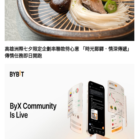
高雄洲際七夕限定企劃串聯款待心意 「時光郵驛．情深傳遞」
傳情任務即日開跑