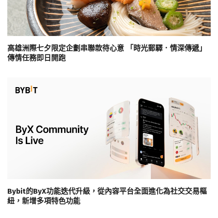
高雄洲際七夕限定企劃串聯款待心意 「時光郵驛．情深傳遞」
傳情任務即日開跑
Bybit的ByX功能迭代升級，從內容平台全面進化為社交交易樞
紐，新增多項特色功能