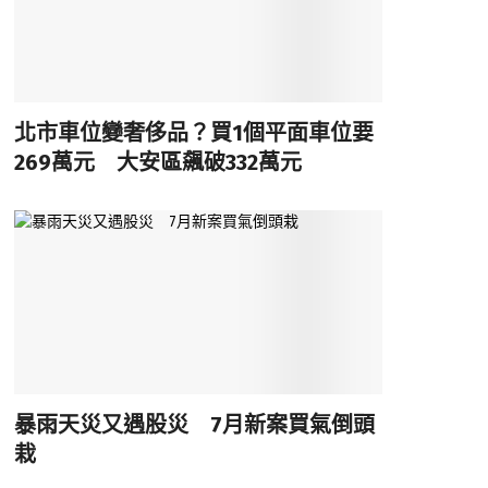
北市車位變奢侈品？買1個平面車位要
269萬元 大安區飆破332萬元
暴雨天災又遇股災 7月新案買氣倒頭
栽