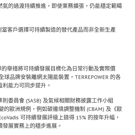
 轉用天然氣的過渡持續推進，即使業務擴張，仍能穩定範疇
到當客戶選擇可持續製造的替代產品而非全新生產
員工主導的舉措將可持續發展目標化為日常行動及實際價
球品牌安裝離網太陽能裝置，TERREPOWER 的各
盈利能力可同步提升。
委員會 (SASB) 及氣候相關財務披露工作小組
變的歐洲規例，例如碳邊境調整機制 (CBAM) 及《歐
EcoVadis 可持續發展評級上錄得 15% 的按年升幅，
續發展實務上的穩步進展。