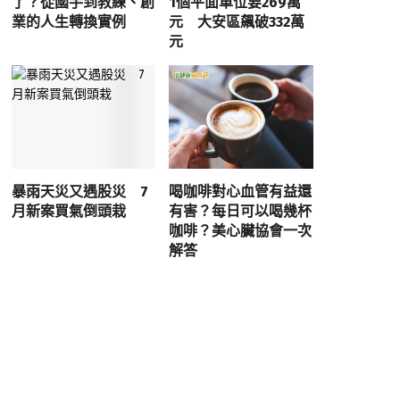
了？從國手到教練、創
1個平面車位要269萬
業的人生轉換實例
元 大安區飆破332萬
元
暴雨天災又遇股災 7
喝咖啡對心血管有益還
月新案買氣倒頭栽
有害？每日可以喝幾杯
咖啡？美心臟協會一次
解答