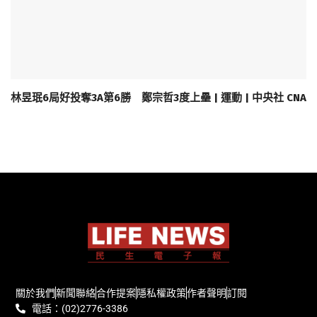
林昱珉6局好投奪3A第6勝 鄭宗哲3度上壘 | 運動 | 中央社 CNA
關於我們
新聞聯絡
合作提案
隱私權政策
作者聲明
訂閱
電話：(02)2776-3386