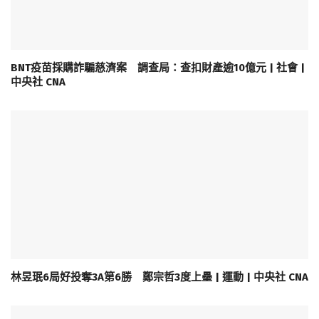
BNT疫苗採購詐騙慈濟案 調查局：查扣財產逾10億元 | 社會 |
中央社 CNA
林昱珉6局好投奪3A第6勝 鄭宗哲3度上壘 | 運動 | 中央社 CNA