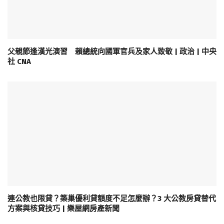
父親節逢漢光演習 賴總統向國軍官兵及家人致敬 | 政治 | 中央
社 CNA
連公教也限貸？築巢優利貸額度不足怎麼辦？3 大公教房貸替代
方案與核貸技巧 | 樂屋網房產新聞