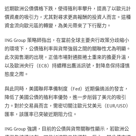
近期歐洲公債價格下跌，使得殖利率攀升，提高了以歐元計
價資產的吸引力，尤其對尋求更高報酬的投資人而言。這種
資金流向歐元區的轉變，為美元帶來了下行壓力。
ING Group 策略師指出，在當前全球主要央行政策分歧縮小
的環境下，公債殖利率與貨幣強弱之間的關聯性尤為明顯。
此次拋售潮的出現，正值市場對通膨捲土重來的擔憂升溫，
以及歐洲央行（ECB）持續釋出鷹派訊號，對降息保持謹慎
態度之際。
與此同時，美國聯邦準備制度（Fed）近期偏鴿派的發言，
降低了美國公債的殖利率優勢，進一步削弱了美元的吸引
力。對於交易員而言，需密切關注歐元兌美元（EUR/USD）
匯率，該匯率已突破近期阻力位。
ING Group 強調，目前的公債與貨幣關聯性顯示，若歐洲公