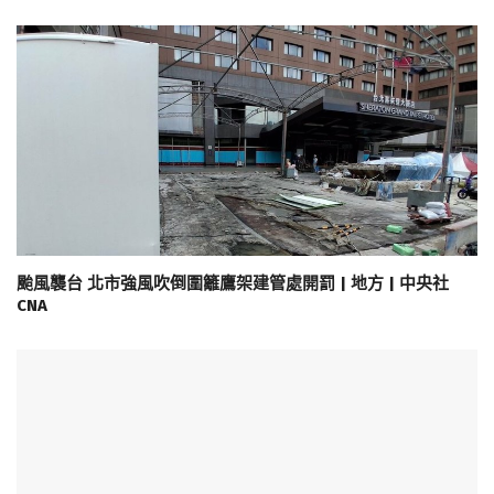
颱風襲台 北市強風吹倒圍籬鷹架建管處開罰 | 地方 | 中央社
CNA