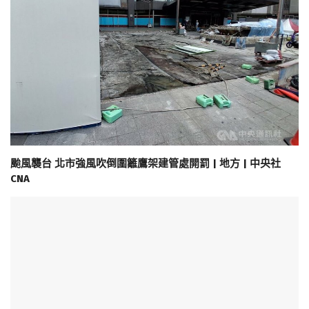
颱風襲台 北市強風吹倒圍籬鷹架建管處開罰 | 地方 | 中央社
CNA